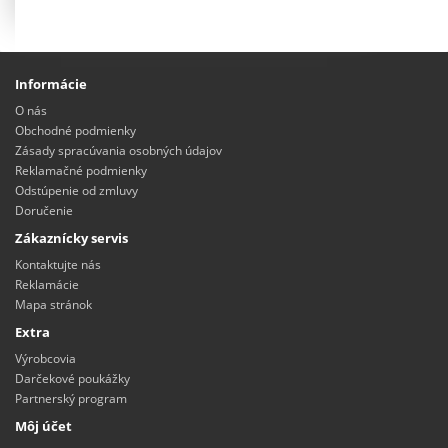
Informácie
O nás
Obchodné podmienky
Zásady spracúvania osobných údajov
Reklamačné podmienky
Odstúpenie od zmluvy
Doručenie
Zákaznícky servis
Kontaktujte nás
Reklamácie
Mapa stránok
Extra
Výrobcovia
Darčekové poukážky
Partnerský program
Môj účet