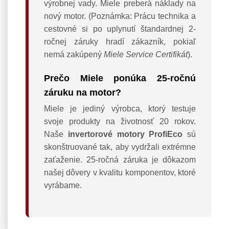
výrobnej vady. Miele preberá náklady na
nový motor. (Poznámka: Prácu technika a
cestovné si po uplynutí štandardnej 2-
ročnej záruky hradí zákazník, pokiaľ
nemá zakúpený
Miele Service Certifikát
).
Prečo Miele ponúka 25-ročnú
záruku na motor?
Miele je jediný výrobca, ktorý testuje
svoje produkty na životnosť 20 rokov.
Naše
invertorové motory ProfiEco
sú
skonštruované tak, aby vydržali extrémne
zaťaženie. 25-ročná záruka je dôkazom
našej dôvery v kvalitu komponentov, ktoré
vyrábame.