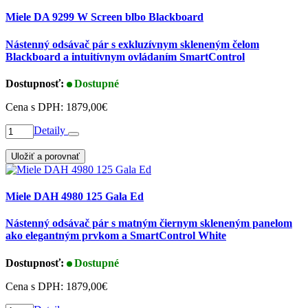
Miele DA 9299 W Screen blbo Blackboard
Nástenný odsávač pár s exkluzívnym skleneným čelom
Blackboard a intuitívnym ovládaním SmartControl
Dostupnosť:
Dostupné
Cena s DPH:
1879,00€
Detaily
Uložiť a porovnať
Miele DAH 4980 125 Gala Ed
Nástenný odsávač pár s matným čiernym skleneným panelom
ako elegantným prvkom a SmartControl White
Dostupnosť:
Dostupné
Cena s DPH:
1879,00€