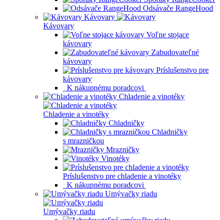
Odsávače RangeHood
Kávovary
Kávovary
Voľne stojace
kávovary
Zabudovateľné
kávovary
Príslušenstvo pre
kávovary
K nákupnému poradcovi
Chladenie a vinotéky
Chladenie a vinotéky
Chladničky
Chladničky
s mrazničkou
Mrazničky
Vinotéky
Príslušenstvo pre chladenie a vinotéky
K nákupnému poradcovi
Umývačky riadu
Umývačky riadu