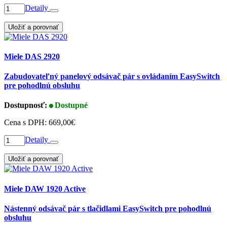
Detaily
Uložiť a porovnať
Miele DAS 2920
Zabudovateľný panelový odsávač pár s ovládaním EasySwitch
pre pohodlnú obsluhu
Dostupnosť:
Dostupné
Cena s DPH:
669,00€
Detaily
Uložiť a porovnať
Miele DAW 1920 Active
Nástenný odsávač pár s tlačidlami EasySwitch pre pohodlnú
obsluhu