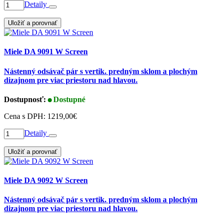
Detaily
Uložiť a porovnať
Miele DA 9091 W Screen
Nástenný odsávač pár s vertik. predným sklom a plochým
dizajnom pre viac priestoru nad hlavou.
Dostupnosť:
Dostupné
Cena s DPH:
1219,00€
Detaily
Uložiť a porovnať
Miele DA 9092 W Screen
Nástenný odsávač pár s vertik. predným sklom a plochým
dizajnom pre viac priestoru nad hlavou.