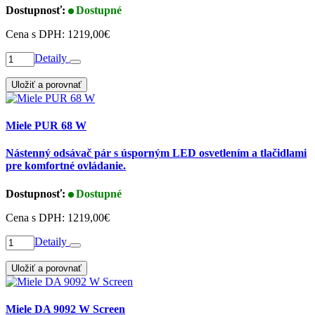
Dostupnosť:
Dostupné
Cena s DPH:
1219,00€
Detaily
Uložiť a porovnať
Miele PUR 68 W
Nástenný odsávač pár s úsporným LED osvetlením a tlačidlami
pre komfortné ovládanie.
Dostupnosť:
Dostupné
Cena s DPH:
1219,00€
Detaily
Uložiť a porovnať
Miele DA 9092 W Screen