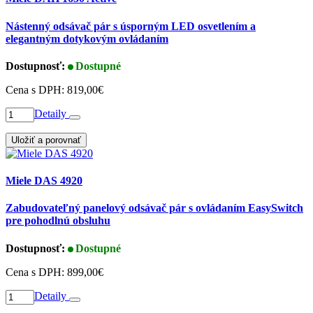
Nástenný odsávač pár s úsporným LED osvetlením a
elegantným dotykovým ovládaním
Dostupnosť:
Dostupné
Cena s DPH:
819,00€
Detaily
Uložiť a porovnať
Miele DAS 4920
Zabudovateľný panelový odsávač pár s ovládaním EasySwitch
pre pohodlnú obsluhu
Dostupnosť:
Dostupné
Cena s DPH:
899,00€
Detaily