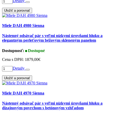
Detaily
Uložiť a porovnať
Miele DAH 4980 Sienna
Nástenný odsávač pár s veľmi nízkymi úrovňami hluku a
elegantným perleťovým béžovým skleneným panelom
Dostupnosť:
Dostupné
Cena s DPH:
1879,00€
Detaily
Uložiť a porovnať
Miele DAH 4970 Sienna
Nástenný odsávač pár s veľmi nízkymi úrovňami hluku a
dizajnovým povrchom s betónovým vzhľadom