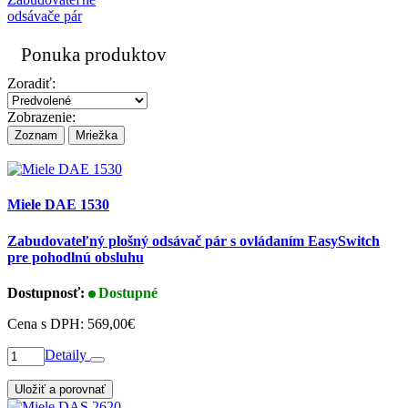
Ponuka produktov
Zoradiť:
Zobrazenie:
Zoznam
Mriežka
Miele DAE 1530
Zabudovateľný plošný odsávač pár s ovládaním EasySwitch
pre pohodlnú obsluhu
Dostupnosť:
Dostupné
Cena s DPH:
569,00€
Detaily
Uložiť a porovnať