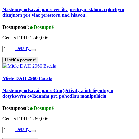
Nástenný odsávač pár s vertik. predným sklom a plochým
dizajnom pre viac priestoru nad hlavou.
Dostupnosť:
Dostupné
Cena s DPH:
1249,00€
Detaily
Uložiť a porovnať
Miele DAH 2960 Escala
Nástenný odsávač pár s Con@ctivity a inteligentným
dotykovým ovládaním pre pohodlnú manipuláciu
Dostupnosť:
Dostupné
Cena s DPH:
1269,00€
Detaily