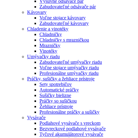
Výsuvné odsávače pár
Zabudovateľné odsávače pár
Kávovary
Voľne stojace kávovary
Zabudovateľné kávovary
Chladenie a vinotéky
Chladničky
Chladničky s mrazničkou
Mrazničky
Vinotéky
Umývačky riadu
Zabudovateľné umývačky riadu
Voľne stojace umývačky riadu
Profesionálne umývačky riadu
Práčky, sušičky a žehliace prístroje
Sety spotrebičov
Automatické práčky
Sušičky bielizne
Práčky so sušičkou
Žehliace prístroje
Profesionálne práčky a sušičky
Vysávače
Podlahové vysávače s vreckom
Bezvreckové podlahové vysávače
Tyčové akumulátorové vysávače