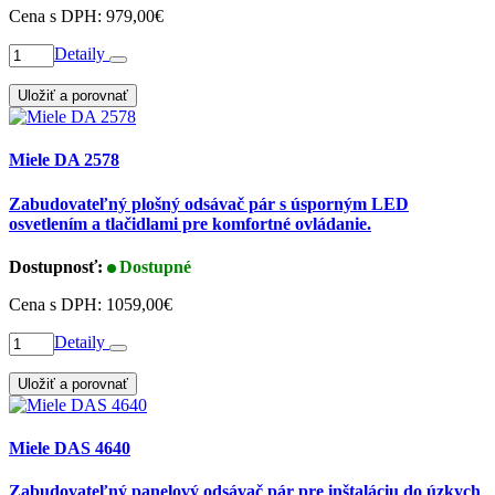
Cena s DPH:
979,00€
Detaily
Uložiť a porovnať
Miele DA 2578
Zabudovateľný plošný odsávač pár s úsporným LED
osvetlením a tlačidlami pre komfortné ovládanie.
Dostupnosť:
Dostupné
Cena s DPH:
1059,00€
Detaily
Uložiť a porovnať
Miele DAS 4640
Zabudovateľný panelový odsávač pár pre inštaláciu do úzkych