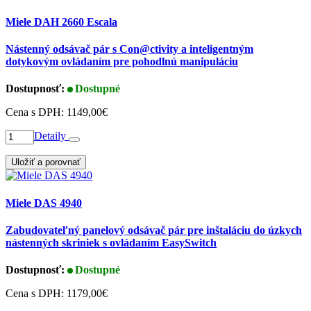
Miele DAH 2660 Escala
Nástenný odsávač pár s Con@ctivity a inteligentným
dotykovým ovládaním pre pohodlnú manipuláciu
Dostupnosť:
Dostupné
Cena s DPH:
1149,00€
Detaily
Uložiť a porovnať
Miele DAS 4940
Zabudovateľný panelový odsávač pár pre inštaláciu do úzkych
nástenných skriniek s ovládaním EasySwitch
Dostupnosť:
Dostupné
Cena s DPH:
1179,00€