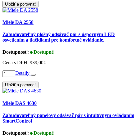
Uložiť a porovnať
Miele DA 2558
Zabudovateľný plošný odsávač pár s úsporným LED
osvetlením a tlačidlami pre komfortné ovládanie.
Dostupnosť:
Dostupné
Cena s DPH:
939,00€
Detaily
Uložiť a porovnať
Miele DAS 4630
Zabudovateľný panelový odsávač pár s intuitívnym ovládaním
SmartControl
Dostupnosť:
Dostupné