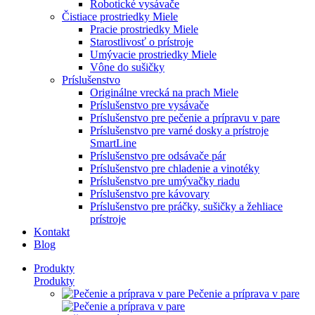
Robotické vysávače
Čistiace prostriedky Miele
Pracie prostriedky Miele
Starostlivosť o prístroje
Umývacie prostriedky Miele
Vône do sušičky
Príslušenstvo
Originálne vrecká na prach Miele
Príslušenstvo pre vysávače
Príslušenstvo pre pečenie a prípravu v pare
Príslušenstvo pre varné dosky a prístroje
SmartLine
Príslušenstvo pre odsávače pár
Príslušenstvo pre chladenie a vinotéky
Príslušenstvo pre umývačky riadu
Príslušenstvo pre kávovary
Príslušenstvo pre práčky, sušičky a žehliace
prístroje
Kontakt
Blog
Produkty
Produkty
Pečenie a príprava v pare