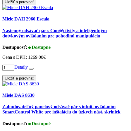
Uložiť a porovnať
Miele DAH 2960 Escala
Nástenný odsávač pár s Con@ctivity a inteligentným
dotykovým ovládaním pre pohodlnú manipuláciu
Dostupnosť:
Dostupné
Cena s DPH:
1269,00€
Detaily
Uložiť a porovnať
Miele DAS 8630
Zabudovateľný panelový odsávač pár s intuit. ovládaním
SmartControl White pre inštaláciu do úzkych nást. skriniek
Dostupnosť:
Dostupné