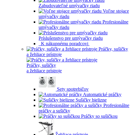
Zabudovateľné umývačky riadu
Voľne stojace
umývačky riadu
Profesionálne
umývačky riadu
Príslušenstvo pre umývačky riadu
K nákupnému poradcovi
Práčky, sušičky
a žehliace prístroje
Práčky, sušičky
a žehliace prístroje
Sety spotrebičov
Automatické práčky
Sušičky bielizne
Profesionálne
práčky a sušičky
Práčky so sušičkou
Žehliace prístroje