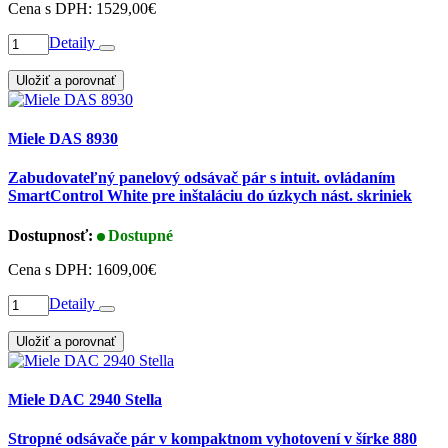
Cena s DPH:
1529,00€
Detaily
Uložiť a porovnať
Miele DAS 8930
Zabudovateľný panelový odsávač pár s intuit. ovládaním
SmartControl White pre inštaláciu do úzkych nást. skriniek
Dostupnosť:
Dostupné
Cena s DPH:
1609,00€
Detaily
Uložiť a porovnať
Miele DAC 2940 Stella
Stropné odsávače pár v kompaktnom vyhotovení v šírke 880