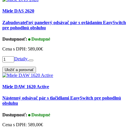
Miele DAS 2620
Zabudovateľný panelový odsávač pár s ovládaním EasySwitch
pre pohodlnú obsluhu
Dostupnosť:
Dostupné
Cena s DPH:
589,00€
Detaily
Uložiť a porovnať
Miele DAW 1620 Active
Nástenný odsávač pár s tlačidlami EasySwitch pre pohodlnú
obsluhu
Dostupnosť:
Dostupné
Cena s DPH:
589,00€