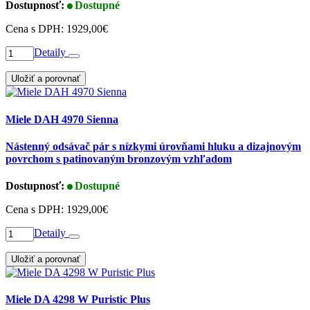
Dostupnosť:
Dostupné
Cena s DPH:
1929,00€
Detaily
Uložiť a porovnať
Miele DAH 4970 Sienna
Nástenný odsávač pár s nízkymi úrovňami hluku a dizajnovým
povrchom s patinovaným bronzovým vzhľadom
Dostupnosť:
Dostupné
Cena s DPH:
1929,00€
Detaily
Uložiť a porovnať
Miele DA 4298 W Puristic Plus