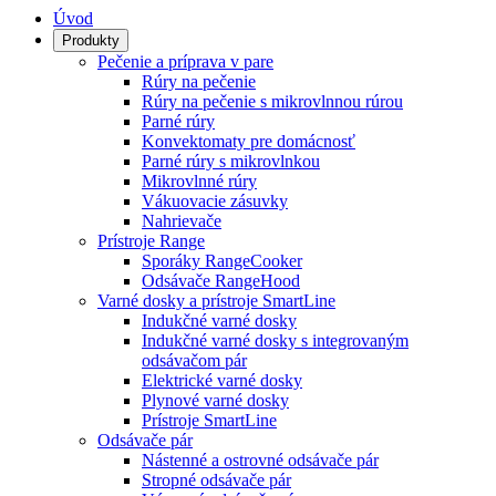
Úvod
Produkty
Pečenie a príprava v pare
Rúry na pečenie
Rúry na pečenie s mikrovlnnou rúrou
Parné rúry
Konvektomaty pre domácnosť
Parné rúry s mikrovlnkou
Mikrovlnné rúry
Vákuovacie zásuvky
Nahrievače
Prístroje Range
Sporáky RangeCooker
Odsávače RangeHood
Varné dosky a prístroje SmartLine
Indukčné varné dosky
Indukčné varné dosky s integrovaným
odsávačom pár
Elektrické varné dosky
Plynové varné dosky
Prístroje SmartLine
Odsávače pár
Nástenné a ostrovné odsávače pár
Stropné odsávače pár