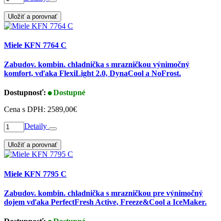
Uložiť a porovnať
Miele KFN 7764 C
Zabudov. kombin. chladnička s mrazničkou výnimočný
komfort, vďaka FlexiLight 2.0, DynaCool a NoFrost.
Dostupnosť:
Dostupné
Cena s DPH:
2589,00€
Detaily
Uložiť a porovnať
Miele KFN 7795 C
Zabudov. kombin. chladnička s mrazničkou pre výnimočný
dojem vďaka PerfectFresh Active, Freeze&Cool a IceMaker.