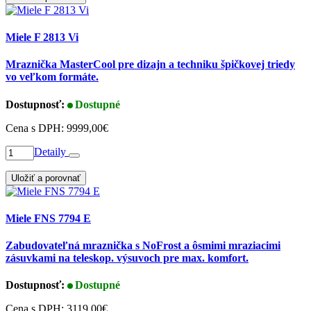
Miele F 2813 Vi
Mraznička MasterCool pre dizajn a techniku špičkovej triedy
vo veľkom formáte.
Dostupnosť:
Dostupné
Cena s DPH:
9999,00€
Detaily
Uložiť a porovnať
Miele FNS 7794 E
Zabudovateľná mraznička s NoFrost a ôsmimi mraziacimi
zásuvkami na teleskop. výsuvoch pre max. komfort.
Dostupnosť:
Dostupné
Cena s DPH:
3119,00€