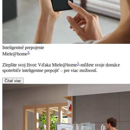
Inteligentné prepojenie
3
,
Miele@home
3
,
Zlepšite svoj život: Vďaka Miele@home
môžete svoje domáce
spotrebiče inteligentne prepojiť – pre viac možností.
Čítať viac