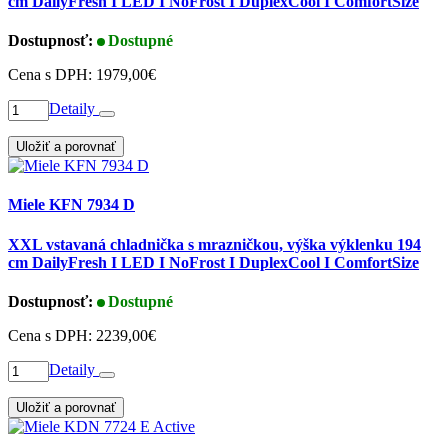
cm DailyFresh I LED I NoFrost I DuplexCool I ComfortSize
Dostupnosť:
Dostupné
Cena s DPH:
1979,00€
Detaily
Uložiť a porovnať
Miele KFN 7934 D
XXL vstavaná chladnička s mrazničkou, výška výklenku 194
cm DailyFresh I LED I NoFrost I DuplexCool I ComfortSize
Dostupnosť:
Dostupné
Cena s DPH:
2239,00€
Detaily
Uložiť a porovnať