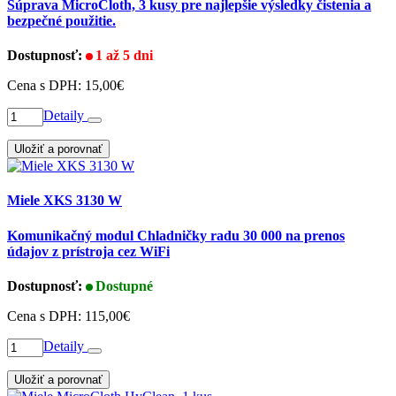
Súprava MicroCloth, 3 kusy pre najlepšie výsledky čistenia a
bezpečné použitie.
Dostupnosť:
1 až 5 dni
Cena s DPH:
15,00€
Detaily
Uložiť a porovnať
Miele XKS 3130 W
Komunikačný modul Chladničky radu 30 000 na prenos
údajov z prístroja cez WiFi
Dostupnosť:
Dostupné
Cena s DPH:
115,00€
Detaily
Uložiť a porovnať