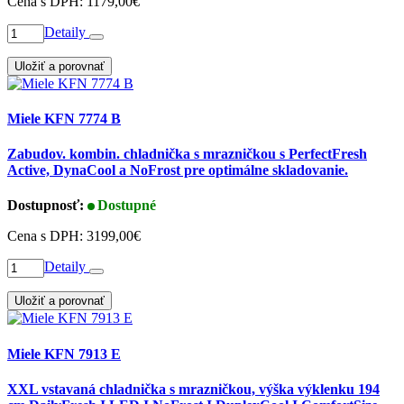
Cena s DPH:
1179,00€
Detaily
Uložiť a porovnať
Miele KFN 7774 B
Zabudov. kombin. chladnička s mrazničkou s PerfectFresh
Active, DynaCool a NoFrost pre optimálne skladovanie.
Dostupnosť:
Dostupné
Cena s DPH:
3199,00€
Detaily
Uložiť a porovnať
Miele KFN 7913 E
XXL vstavaná chladnička s mrazničkou, výška výklenku 194