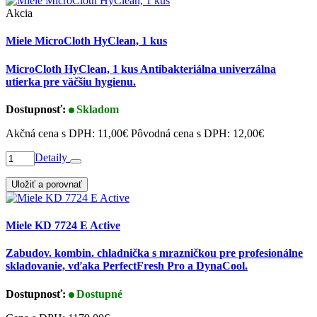
Akcia
Miele MicroCloth HyClean, 1 kus
MicroCloth HyClean, 1 kus Antibakteriálna univerzálna
utierka pre väčšiu hygienu.
Dostupnosť:
Skladom
Akčná cena s DPH:
11,00€
Pôvodná cena s DPH:
12,00€
Detaily
Uložiť a porovnať
Miele KD 7724 E Active
Zabudov. kombin. chladnička s mrazničkou pre profesionálne
skladovanie, vďaka PerfectFresh Pro a DynaCool.
Dostupnosť:
Dostupné