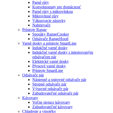
Parné rúry
Konvektomaty pre domácnosť
Parné rúry s mikrovlnkou
Mikrovlnné rúry
Vákuovacie zásuvky
Nahrievače
Prístroje Range
Sporáky RangeCooker
Odsávače RangeHood
Varné dosky a prístroje SmartLine
Indukčné varné dosky
Indukčné varné dosky s integrovaným
odsávačom pár
Elektrické varné dosky
Plynové varné dosky
Prístroje SmartLine
Odsávače pár
Nástenné a ostrovné odsávače pár
Stropné odsávače pár
Výsuvné odsávače pár
Zabudovateľné odsávače pár
Kávovary
Voľne stojace kávovary
Zabudovateľné kávovary
Chladenie a vinotéky