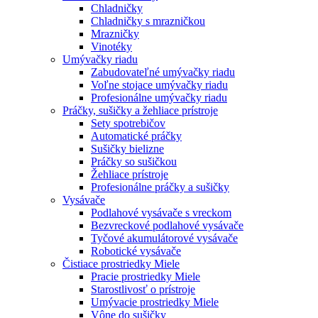
Chladničky
Chladničky s mrazničkou
Mrazničky
Vinotéky
Umývačky riadu
Zabudovateľné umývačky riadu
Voľne stojace umývačky riadu
Profesionálne umývačky riadu
Práčky, sušičky a žehliace prístroje
Sety spotrebičov
Automatické práčky
Sušičky bielizne
Práčky so sušičkou
Žehliace prístroje
Profesionálne práčky a sušičky
Vysávače
Podlahové vysávače s vreckom
Bezvreckové podlahové vysávače
Tyčové akumulátorové vysávače
Robotické vysávače
Čistiace prostriedky Miele
Pracie prostriedky Miele
Starostlivosť o prístroje
Umývacie prostriedky Miele
Vône do sušičky