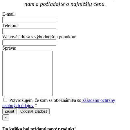
nám a požiadajte o najnižšiu cenu.
E-mail:
Telefón:
Webová adresa s výhodnejšou ponukou:
Správa:
Potvrdzujem, že som sa oboznámil/a so
zásadami ochrany
osobných údajov
*
Zrušiť
Odoslať žiadosť
×
Do košíka bol pridaný nový produkt!