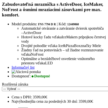
Zabudovateľná mraznička s ActiveDoor, IceMaker,
NoFrost a ôsmimi mraziacimi zásuvkami pre max.
komfort.
Model produktu:
| Kód:
FNS 7794 D R
12449060
Automatické otváranie a zatváranie dvierok spotrebiča
–
ActiveDoor
Hotové kocky ľadu vďaka
IceMaker
s prípojkou čerstvej
vody
Dvojité pohodlie vďaka Ice&PizzaBox
značky Miele
Žiadny ľad na potravinách – už žiadne rozmrazovanie
vďaka
NoFrost
Optimálne a bezúdržbové osvetlenie vnútorného
priestoru vďaka
LED
Informačný list
Dostupnosť:
Dostupné
Rozšírená záruka
Cena s DPH:
3599,00€
Najvýhodnejšia cena za posledných 30 dní: 3599,00€