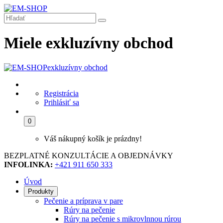
Miele exkluzívny obchod
exkluzívny obchod
Registrácia
Prihlásiť sa
0
Váš nákupný košík je prázdny!
BEZPLATNÉ KONZULTÁCIE A OBJEDNÁVKY
INFOLINKA:
+421 911 650 333
Úvod
Produkty
Pečenie a príprava v pare
Rúry na pečenie
Rúry na pečenie s mikrovlnnou rúrou