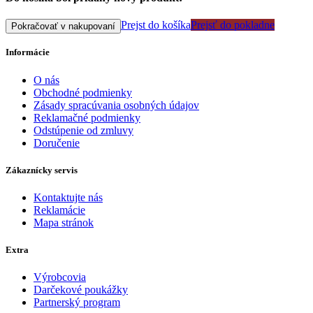
Prejst do košíka
Prejsť do pokladne
Pokračovať v nakupovaní
Informácie
O nás
Obchodné podmienky
Zásady spracúvania osobných údajov
Reklamačné podmienky
Odstúpenie od zmluvy
Doručenie
Zákaznícky servis
Kontaktujte nás
Reklamácie
Mapa stránok
Extra
Výrobcovia
Darčekové poukážky
Partnerský program