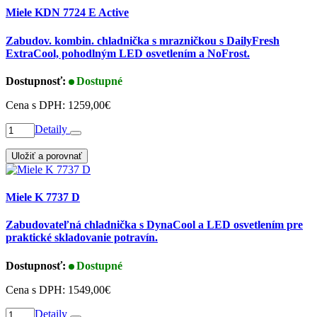
Miele KDN 7724 E Active
Zabudov. kombin. chladnička s mrazničkou s DailyFresh
ExtraCool, pohodlným LED osvetlením a NoFrost.
Dostupnosť:
Dostupné
Cena s DPH:
1259,00€
Detaily
Uložiť a porovnať
Miele K 7737 D
Zabudovateľná chladnička s DynaCool a LED osvetlením pre
praktické skladovanie potravín.
Dostupnosť:
Dostupné
Cena s DPH:
1549,00€
Detaily