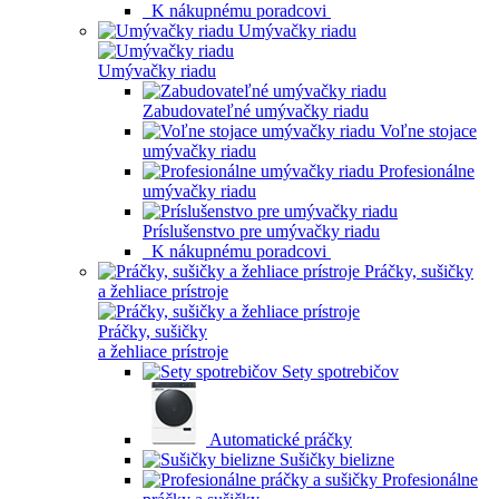
K nákupnému poradcovi
Umývačky riadu
Umývačky riadu
Zabudovateľné umývačky riadu
Voľne stojace
umývačky riadu
Profesionálne
umývačky riadu
Príslušenstvo pre umývačky riadu
K nákupnému poradcovi
Práčky, sušičky
a žehliace prístroje
Práčky, sušičky
a žehliace prístroje
Sety spotrebičov
Automatické práčky
Sušičky bielizne
Profesionálne