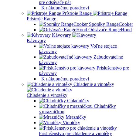
pre odsávače pár
K nákupnému poradcovi
Prístroje Range
Prístroje Range
Sporáky RangeCooker
Odsávače RangeHood
Kávovary
Kávovary
Voľne stojace
kávovary
Zabudovateľné
kávovary
Príslušenstvo pre
kávovary
K nákupnému poradcovi
Chladenie a vinotéky
Chladenie a vinotéky
Chladničky
Chladničky
s mrazničkou
Mrazničky
Vinotéky
Príslušenstvo pre chladenie a vinotéky