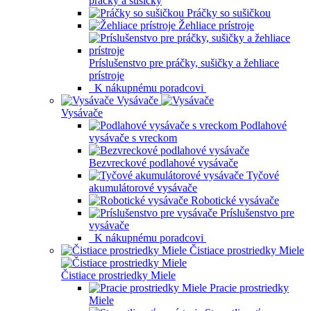
práčky a sušičky
Práčky so sušičkou
Žehliace prístroje
Príslušenstvo pre práčky, sušičky a žehliace
prístroje
K nákupnému poradcovi
Vysávače
Vysávače
Podlahové
vysávače s vreckom
Bezvreckové podlahové vysávače
Tyčové
akumulátorové vysávače
Robotické vysávače
Príslušenstvo pre
vysávače
K nákupnému poradcovi
Čistiace prostriedky Miele
Čistiace prostriedky Miele
Pracie prostriedky
Miele