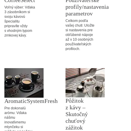
CoffeeSelect
Používateľské
profily/nastavenia
Voľný výber: Vďaka
3 zásobníkom si
parametrov
svoju kávovú
Celkom podľa
špecialitu
vašej chuti: Uložte
pripravíte vždy
si nastavenia pre
s vhodným typom
obľúbené nápoje
zrnkovej kávy.
až v 10 osobných
používateľských
profiloch.
Pôžitok
AromaticSystemFresh
z kávy –
Pre dokonalú
arómu: Vďaka
Skutočný
nášmu
chuťový
inovatívnemu
zážitok
mlynčeku si