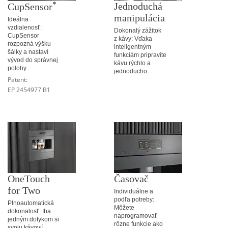
*
Jednoduchá
CupSensor
manipulácia
Ideálna
vzdialenosť:
Dokonalý zážitok
CupSensor
z kávy: Vďaka
rozpozná výšku
inteligentným
šálky a nastaví
funkciám pripravíte
vývod do správnej
kávu rýchlo a
polohy.
jednoducho.
Patent:
EP 2454977 B1
OneTouch
Časovač
for Two
Individuálne a
podľa potreby:
Plnoautomatická
Môžete
dokonalosť: Iba
naprogramovať
jedným dotykom si
rôzne funkcie ako
svoju kávovú