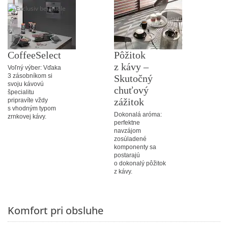
CoffeeSelect
Pôžitok
z kávy –
Voľný výber: Vďaka
3 zásobníkom si
Skutočný
svoju kávovú
chuťový
špecialitu
zážitok
pripravíte vždy
s vhodným typom
Dokonalá aróma:
zrnkovej kávy.
perfektne
navzájom
zosúladené
komponenty sa
postarajú
o dokonalý pôžitok
z kávy.
Komfort pri obsluhe