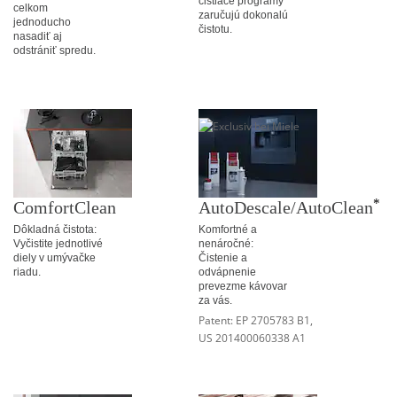
čistiace programy
celkom
zaručujú dokonalú
jednoducho
čistotu.
nasadiť aj
odstrániť spredu.
*
ComfortClean
AutoDescale/AutoClean
Dôkladná čistota:
Komfortné a
Vyčistite jednotlivé
nenáročné:
diely v umývačke
Čistenie a
riadu.
odvápnenie
prevezme kávovar
za vás.
Patent: EP 2705783 B1,
US 201400060338 A1