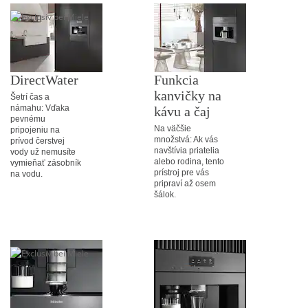
DirectWater
Funkcia
kanvičky na
Šetrí čas a
námahu: Vďaka
kávu a čaj
pevnému
Na väčšie
pripojeniu na
množstvá: Ak vás
prívod čerstvej
navštívia priatelia
vody už nemusíte
alebo rodina, tento
vymieňať zásobník
prístroj pre vás
na vodu.
pripraví až osem
šálok.