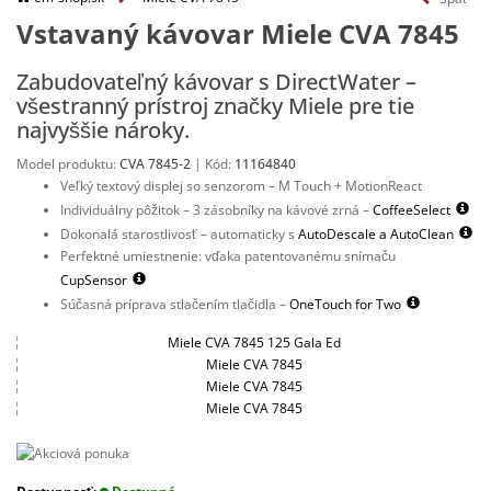
Vstavaný kávovar Miele CVA 7845
Zabudovateľný kávovar s DirectWater –
všestranný prístroj značky Miele pre tie
najvyššie nároky.
Model produktu:
CVA 7845-2
| Kód:
11164840
Veľký textový displej so senzorom – M Touch + MotionReact
Individuálny pôžitok – 3 zásobníky na kávové zrná –
CoffeeSelect
Dokonalá starostlivosť – automaticky s
AutoDescale a AutoClean
Perfektné umiestnenie: vďaka patentovanému snímaču
CupSensor
Súčasná príprava stlačením tlačidla –
OneTouch for Two