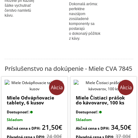
môžete pri každej
Dokonalá aróma:
šálke vychutnať
perfektne
čerstvo namletú
navzájom
kávu.
zosúladené
komponenty sa
postarajú
o dokonalý pôžitok
z kávy.
Príslušenstvo na dokúpenie - Miele CVA 7845
Akcia
Akcia
Miele Odvápňovacie
Miele Čistiaci prášok
tablety, 6 kusov
do kávovarov, 100 ks
Dostupnosť:
Dostupnosť:
Skladom
Skladom
21,50€
34,50€
Akčná cena s DPH:
Akčná cena s DPH:
24,00€
37,00€
Pôvodná cena s DPH:
Pôvodná cena s DPH: