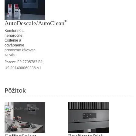
*
AutoDescale/AutoClean
Komfortné a
nenáročné:
Čistenie a
odvápnenie
prevezme kávovar
za vás.
Patent: EP 2705783 B1,
US 201400060338 A1
Pôžitok