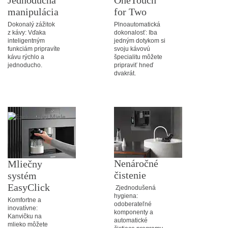
Jednoduchá
OneTouch
manipulácia
for Two
Dokonalý zážitok
Plnoautomatická
z kávy: Vďaka
dokonalosť: Iba
inteligentným
jedným dotykom si
funkciám pripravíte
svoju kávovú
kávu rýchlo a
špecialitu môžete
jednoducho.
pripraviť hneď
dvakrát.
Nenáročné
Mliečny
čistenie
systém
EasyClick
Zjednodušená
hygiena:
Komfortne a
odoberateľné
inovatívne:
komponenty a
Kanvičku na
automatické
mlieko môžete