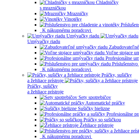
Chladničky
s mrazničkou
Mrazničky
Vinotéky
Príslušen
K nákupnému poradcovi
Umývačky riadu
Umývačky riadu
Zabudovateľné
Voľne stojace u
Profesionálne u
Príslušenstvo
K nákupnému poradcovi
Práčky, sušičky
a žehliace prístroje
Práčky, sušičky
a žehliace prístroje
Sety spotrebičov
Automatické práčky
Sušičky bielizne
Profesionálne pr
Práčky so sušičkou
Žehliace prístroje
K nákupnému poradcovi