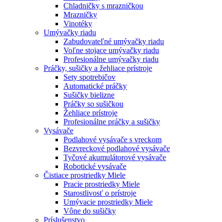
Chladničky s mrazničkou
Mrazničky
Vinotéky
Umývačky riadu
Zabudovateľné umývačky riadu
Voľne stojace umývačky riadu
Profesionálne umývačky riadu
Práčky, sušičky a žehliace prístroje
Sety spotrebičov
Automatické práčky
Sušičky bielizne
Práčky so sušičkou
Žehliace prístroje
Profesionálne práčky a sušičky
Vysávače
Podlahové vysávače s vreckom
Bezvreckové podlahové vysávače
Tyčové akumulátorové vysávače
Robotické vysávače
Čistiace prostriedky Miele
Pracie prostriedky Miele
Starostlivosť o prístroje
Umývacie prostriedky Miele
Vône do sušičky
Príslušenstvo