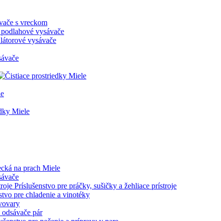
vače s vreckom
 podlahové vysávače
átorové vysávače
sávače
le
dky Miele
ecká na prach Miele
sávače
Príslušenstvo pre práčky, sušičky a žehliace prístroje
stvo pre chladenie a vinotéky
ávovary
e odsávače pár