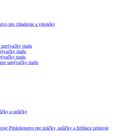
stvo pre chladenie a vinotéky
 umývačky riadu
mývačky riadu
mývačky riadu
 pre umývačky riadu
áčky a sušičky
Príslušenstvo pre práčky, sušičky a žehliace prístroje