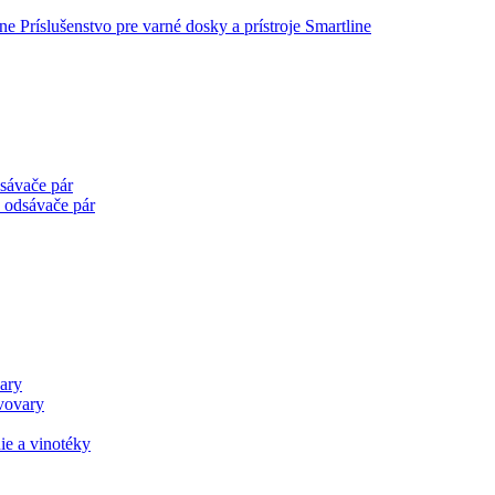
Príslušenstvo pre varné dosky a prístroje Smartline
sávače pár
e odsávače pár
ary
ávovary