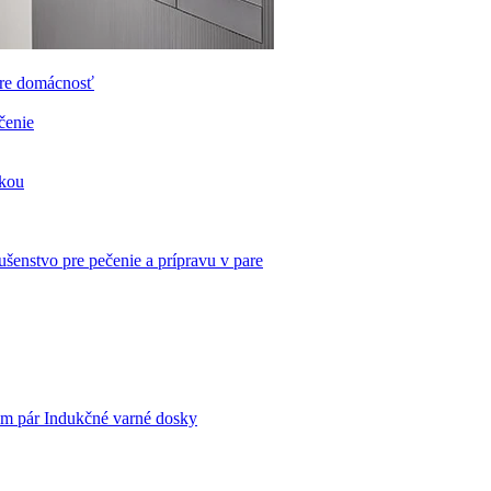
re domácnosť
čenie
nkou
lušenstvo pre pečenie a prípravu v pare
Indukčné varné dosky