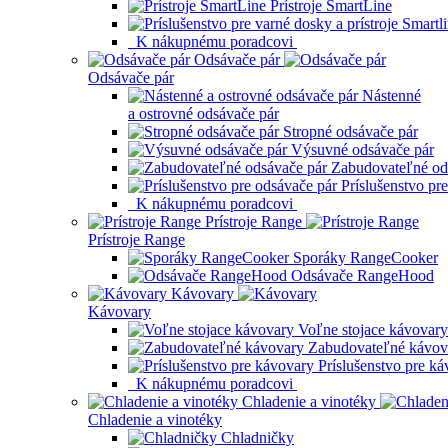
Prístroje SmartLine
K nákupnému poradcovi
Odsávače pár
Odsávače pár
Nástenné
a ostrovné odsávače pár
Stropné odsávače pár
Výsuvné odsávače pár
Zabudovateľné od
Príslušenstvo pr
K nákupnému poradcovi
Prístroje Range
Prístroje Range
Sporáky RangeCooker
Odsávače RangeHood
Kávovary
Kávovary
Voľne stojace kávovary
Zabudovateľné kávov
Príslušenstvo pre k
K nákupnému poradcovi
Chladenie a vinotéky
Chladenie a vinotéky
Chladničky