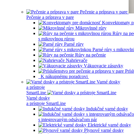
Pečenie a príprava v pare
Pečenie a príprava v pare
Konvektomaty p
Mikrovlnné rúry
Rúry na pe
s mikrovlnou rúrou
Parné rúry
Parné rúry s mikrovl
Rúry na pečenie
Nahrievače
Vákuovacie zásuvky
Prís
K nákupnému poradcovi
Varné dosky
a prístroje
SmartLine
Varné dosky
a prístroje SmartLine
Indukčné varné dosky
s integrovaným odsávačom pár
Elektrické varné dosky
Plynové varné dosky