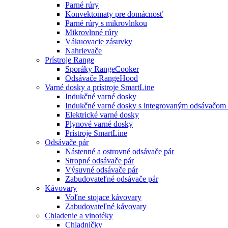
Parné rúry
Konvektomaty pre domácnosť
Parné rúry s mikrovlnkou
Mikrovlnné rúry
Vákuovacie zásuvky
Nahrievače
Prístroje Range
Sporáky RangeCooker
Odsávače RangeHood
Varné dosky a prístroje SmartLine
Indukčné varné dosky
Indukčné varné dosky s integrovaným odsávačom 
Elektrické varné dosky
Plynové varné dosky
Prístroje SmartLine
Odsávače pár
Nástenné a ostrovné odsávače pár
Stropné odsávače pár
Výsuvné odsávače pár
Zabudovateľné odsávače pár
Kávovary
Voľne stojace kávovary
Zabudovateľné kávovary
Chladenie a vinotéky
Chladničky