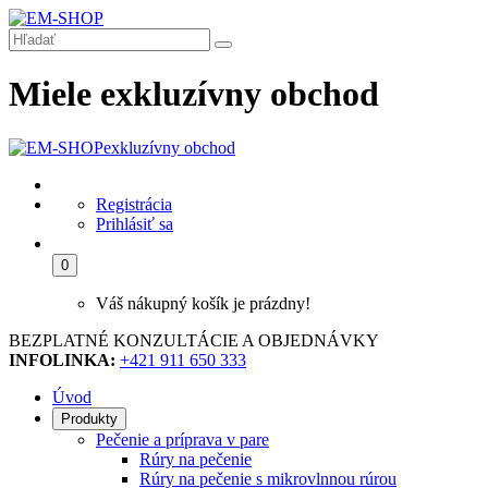
Miele exkluzívny obchod
exkluzívny obchod
Registrácia
Prihlásiť sa
0
Váš nákupný košík je prázdny!
BEZPLATNÉ KONZULTÁCIE A OBJEDNÁVKY
INFOLINKA:
+421 911 650 333
Úvod
Produkty
Pečenie a príprava v pare
Rúry na pečenie
Rúry na pečenie s mikrovlnnou rúrou