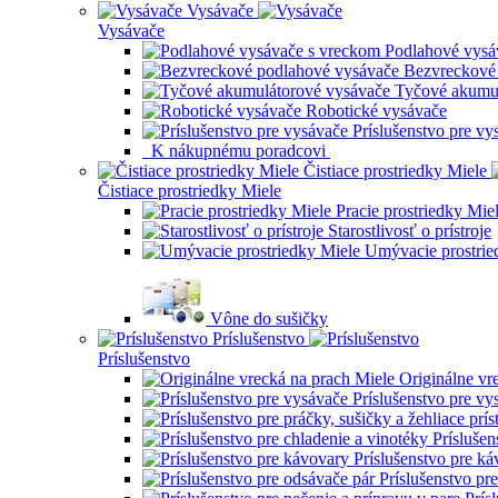
Vysávače
Vysávače
Podlahové vysá
Bezvreckové
Tyčové akumul
Robotické vysávače
Príslušenstvo pre vy
K nákupnému poradcovi
Čistiace prostriedky Miele
Čistiace prostriedky Miele
Pracie prostriedky Mie
Starostlivosť o prístroje
Umývacie prostrie
Vône do sušičky
Príslušenstvo
Príslušenstvo
Originálne vr
Príslušenstvo pre vy
Príslušen
Príslušenstvo pre k
Príslušenstvo pr