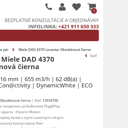
0
BEZPLATNÉ KONZULTÁCIE A OBJEDNÁVKY
INFOLINKA:
+421 911 650 333
e pár
Miele DAD 4370 Levantar Obsidiánová čierna
 Miele DAD 4370
nová čierna
16 mm | 655 m3/h | 62 dB(a) |
 Con@ctivity | DynamicWhite | ECO
Obsidiánová čierna
| Kód:
12934700
e so
súpravou príslušenstva Plug&Play
 výparov –
Hood in Motion
teploty farieb s inými svetelnými zdrojmi
erezový kovový tukový filter