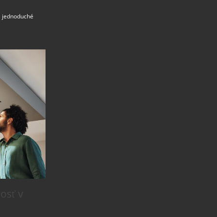
 a jednoduché
osť v