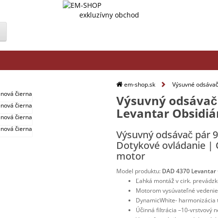
exkluzívny obchod
em-shop.sk
Výsuvné odsávač
Výsuvný odsávač
Levantar Obsidiá
Výsuvný odsávač pár 9
Dotykové ovládanie |
motor
Model produktu:
DAD 4370 Levantar 
Ľahká montáž v cirk. prevádzk
Motorom vysúvateľné vedenie
DynamicWhite
- harmonizácia 
Účinná filtrácia –
10-vrstvový n