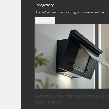
Con@ctivity
Odsávač pár automaticky reaguje na varnú dosku a rúr
Čítať viac
Jednoduchá manipulácia a úči
proti tukom