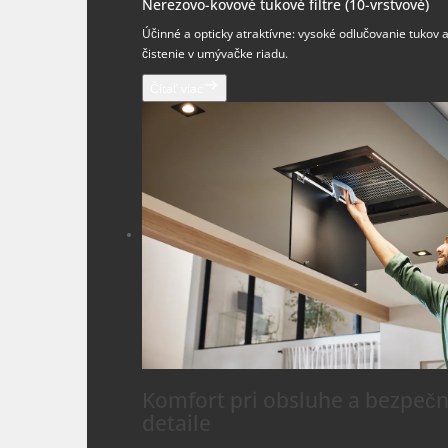
Nerezovo-kovové tukové filtre (10-vrstvové)
Účinné a opticky atraktívne: vysoké odlučovanie tukov
čistenie v umývačke riadu.
Čítať viac
Komfort pri obsluhe a bezpečn
detaile