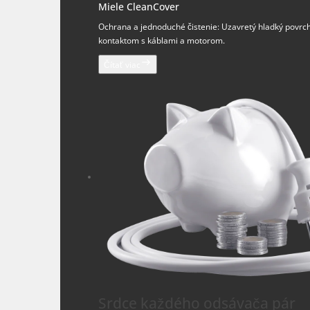
Miele CleanCover
Ochrana a jednoduché čistenie: Uzavretý hladký povrch
kontaktom s káblami a motorom.
Čítať viac
Srdce každého odsávača pár