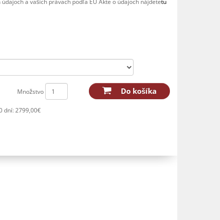
h údajoch a vašich právach podľa EÚ Akte o údajoch nájdete
tu
Do košíka
Množstvo
0 dní: 2799,00€