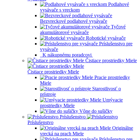
Podlahové
vysávače s vreckom
Bezvreckové podlahové vysávače
Tyčové
akumulátorové vysávače
Robotické vysávače
Príslušenstvo pre
vysávače
K nákupnému poradcovi
Čistiace prostriedky Miele
Čistiace prostriedky Miele
Pracie prostriedky
Miele
Starostlivosť o
prístroje
Umývacie
prostriedky Miele
Vône do sušičky
Príslušenstvo
Príslušenstvo
Originálne
vrecká na prach Miele
Príslušenstvo pre