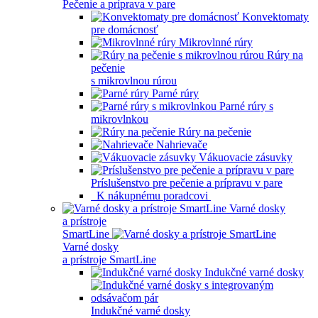
Pečenie a príprava v pare
Konvektomaty
pre domácnosť
Mikrovlnné rúry
Rúry na
pečenie
s mikrovlnou rúrou
Parné rúry
Parné rúry s
mikrovlnkou
Rúry na pečenie
Nahrievače
Vákuovacie zásuvky
Príslušenstvo pre pečenie a prípravu v pare
K nákupnému poradcovi
Varné dosky
a prístroje
SmartLine
Varné dosky
a prístroje SmartLine
Indukčné varné dosky
Indukčné varné dosky