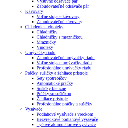
Výsuvné odsávače pár
Zabudovateľné odsávače pár
Kávovary
Voľne stojace kávovary
Zabudovateľné kávovary
Chladenie a vinotéky
Chladničky
Chladničky s mrazničkou
Mrazničky
Vinotéky
Umývačky riadu
Zabudovateľné umývačky riadu
Voľne stojace umývačky riadu
Profesionálne umývačky riadu
Práčky, sušičky a žehliace prístroje
Sety spotrebičov
Automatické práčky
Sušičky bielizne
Práčky so sušičkou
Žehliace prístroje
Profesionálne práčky a sušičky
Vysávače
Podlahové vysávače s vreckom
Bezvreckové podlahové vysávače
Tyčové akumulátorové vysávače