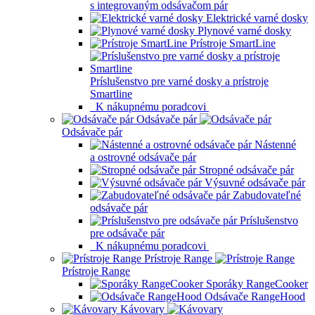
s integrovaným odsávačom pár
Elektrické varné dosky
Plynové varné dosky
Prístroje SmartLine
Príslušenstvo pre varné dosky a prístroje
Smartline
K nákupnému poradcovi
Odsávače pár
Odsávače pár
Nástenné
a ostrovné odsávače pár
Stropné odsávače pár
Výsuvné odsávače pár
Zabudovateľné
odsávače pár
Príslušenstvo
pre odsávače pár
K nákupnému poradcovi
Prístroje Range
Prístroje Range
Sporáky RangeCooker
Odsávače RangeHood
Kávovary