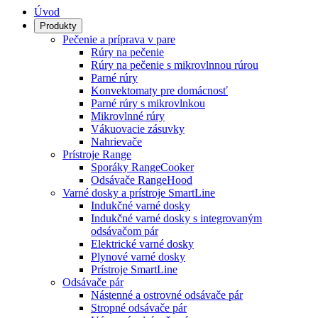
Úvod
Produkty
Pečenie a príprava v pare
Rúry na pečenie
Rúry na pečenie s mikrovlnnou rúrou
Parné rúry
Konvektomaty pre domácnosť
Parné rúry s mikrovlnkou
Mikrovlnné rúry
Vákuovacie zásuvky
Nahrievače
Prístroje Range
Sporáky RangeCooker
Odsávače RangeHood
Varné dosky a prístroje SmartLine
Indukčné varné dosky
Indukčné varné dosky s integrovaným
odsávačom pár
Elektrické varné dosky
Plynové varné dosky
Prístroje SmartLine
Odsávače pár
Nástenné a ostrovné odsávače pár
Stropné odsávače pár