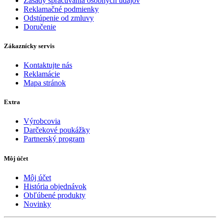
Zásady spracúvania osobných údajov
Reklamačné podmienky
Odstúpenie od zmluvy
Doručenie
Zákaznícky servis
Kontaktujte nás
Reklamácie
Mapa stránok
Extra
Výrobcovia
Darčekové poukážky
Partnerský program
Môj účet
Môj účet
História objednávok
Obľúbené produkty
Novinky