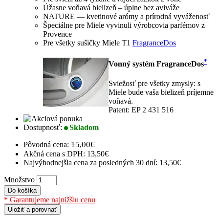
Úžasne voňavá bielizeň – úplne bez aviváže
NATURE — kvetinové arómy a prírodná vyváženosť
Špeciálne pre Miele vyvinuli výrobcovia parfémov z
Provence
Pre všetky sušičky Miele T1
FragranceDos
*
Vonný systém FragranceDos
Sviežosť pre všetky zmysly: s
Miele bude vaša bielizeň príjemne
voňavá.
Patent: EP 2 431 516
Dostupnosť:
Skladom
15,00€
Pôvodná cena:
Akčná cena s DPH:
13,50€
Najvýhodnejšia cena za posledných 30 dní: 13,50€
Množstvo
Do košíka
* Garantujeme najnižšiu cenu
Uložiť a porovnať