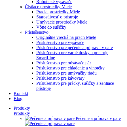
Robotické vysávače
Čistiace prostriedky Miele
Pracie prostriedky Miele
Starostlivosť o prístroje
Umývacie prostriedky Miele
Vône do sušičky
Príslušenstvo
Originálne vrecká na prach Miele
Príslušenstvo pre vysávače
Príslušenstvo pre pečenie a prípravu v pare
Príslušenstvo pre varné dosky a prístroje
SmartLine
Príslušenstvo pre odsávače pár
Príslušenstvo pre chladenie a vinotéky
Príslušenstvo pre umývačky riadu
Príslušenstvo pre kávovary
Príslušenstvo pre práčky, sušičky a žehliace
prístroje
Kontakt
Blog
Produkty
Produkty
Pečenie a príprava v pare