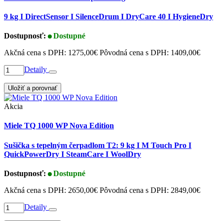
9 kg I DirectSensor I SilenceDrum I DryCare 40 I HygieneDry
Dostupnosť:
Dostupné
Akčná cena s DPH:
1275,00€
Pôvodná cena s DPH:
1409,00€
Detaily
Uložiť a porovnať
Akcia
Miele TQ 1000 WP Nova Edition
Sušička s tepelným čerpadlom T2: 9 kg I M Touch Pro I
QuickPowerDry I SteamCare I WoolDry
Dostupnosť:
Dostupné
Akčná cena s DPH:
2650,00€
Pôvodná cena s DPH:
2849,00€
Detaily