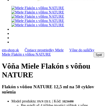
em-shop.sk
Čistiace prostriedky Miele
Vône do sušičky
Miele Flakón s vôňou NATURE
Vôňa Miele Flakón s vôňou
NATURE
Flakón s vôňou NATURE 12,5 ml na 50 cyklov
sušenia
Model produktu:
| Kód:
FA N 151 L
10234490
Pre svieži až 4 týždne trvajúci zážitok z vône