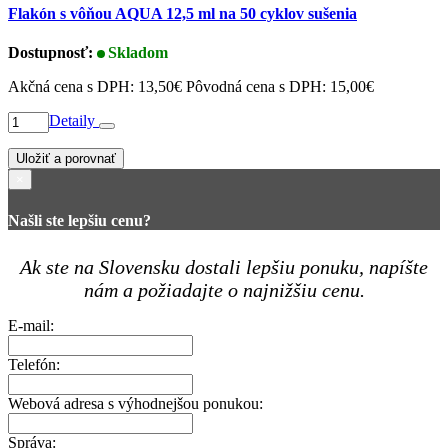
Flakón s vôňou AQUA 12,5 ml na 50 cyklov sušenia
Dostupnosť:
Skladom
Akčná cena s DPH:
13,50€
Pôvodná cena s DPH:
15,00€
Detaily
Uložiť a porovnať
×
Našli ste lepšiu cenu?
Ak ste na Slovensku dostali lepšiu ponuku, napíšte
nám a požiadajte o najnižšiu cenu.
E-mail:
Telefón:
Webová adresa s výhodnejšou ponukou:
Správa: