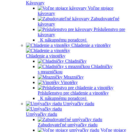
Kávovary
Voľne stojace
kávovary
Zabudovateľné
kávovary
Príslušenstvo pre
kávovary
K nákupnému poradcovi
Chladenie a vinotéky
Chladenie a vinotéky
Chladničky
Chladničky
s mrazničkou
Mrazničky
Vinotéky
Príslušenstvo pre chladenie a vinotéky
K nákupnému poradcovi
Umývačky riadu
Umývačky riadu
Zabudovateľné umývačky riadu
Voľne stojace