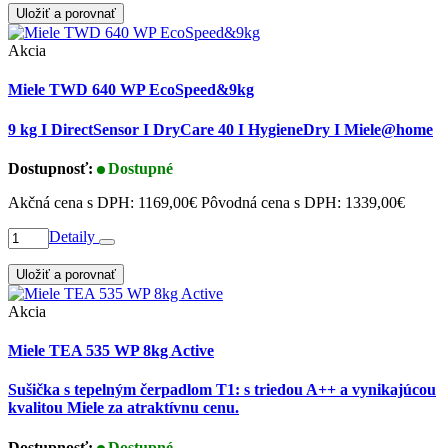
Uložiť a porovnať
Akcia
Miele TWD 640 WP EcoSpeed&9kg
9 kg I DirectSensor I DryCare 40 I HygieneDry I Miele@home
Dostupnosť:
Dostupné
Akčná cena s DPH:
1169,00€
Pôvodná cena s DPH:
1339,00€
Detaily
Uložiť a porovnať
Akcia
Miele TEA 535 WP 8kg Active
Sušička s tepelným čerpadlom T1: s triedou A++ a vynikajúcou
kvalitou Miele za atraktívnu cenu.
Dostupnosť:
Dostupné