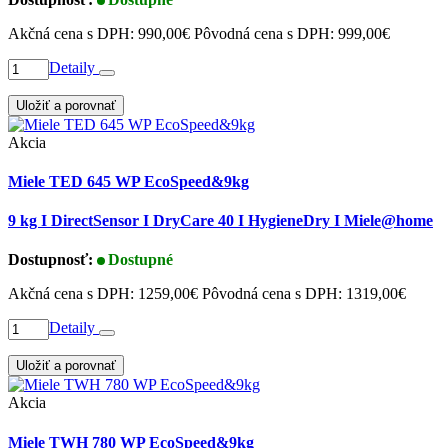
Akčná cena s DPH:
990,00€
Pôvodná cena s DPH:
999,00€
Detaily
Uložiť a porovnať
Akcia
Miele TED 645 WP EcoSpeed&9kg
9 kg I DirectSensor I DryCare 40 I HygieneDry I Miele@home
Dostupnosť:
Dostupné
Akčná cena s DPH:
1259,00€
Pôvodná cena s DPH:
1319,00€
Detaily
Uložiť a porovnať
Akcia
Miele TWH 780 WP EcoSpeed&9kg