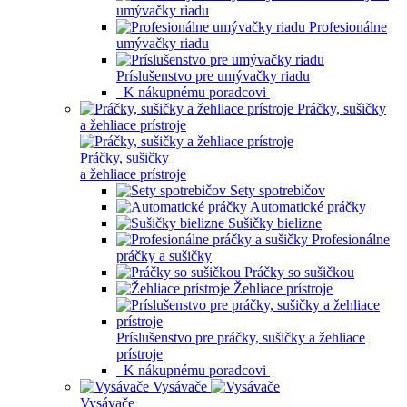
umývačky riadu
Profesionálne
umývačky riadu
Príslušenstvo pre umývačky riadu
K nákupnému poradcovi
Práčky, sušičky
a žehliace prístroje
Práčky, sušičky
a žehliace prístroje
Sety spotrebičov
Automatické práčky
Sušičky bielizne
Profesionálne
práčky a sušičky
Práčky so sušičkou
Žehliace prístroje
Príslušenstvo pre práčky, sušičky a žehliace
prístroje
K nákupnému poradcovi
Vysávače
Vysávače