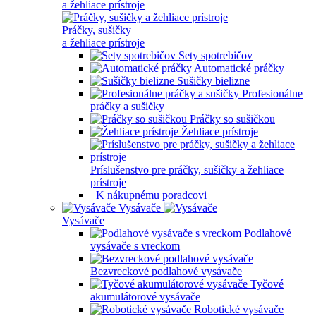
a žehliace prístroje
Práčky, sušičky
a žehliace prístroje
Sety spotrebičov
Automatické práčky
Sušičky bielizne
Profesionálne
práčky a sušičky
Práčky so sušičkou
Žehliace prístroje
Príslušenstvo pre práčky, sušičky a žehliace
prístroje
K nákupnému poradcovi
Vysávače
Vysávače
Podlahové
vysávače s vreckom
Bezvreckové podlahové vysávače
Tyčové
akumulátorové vysávače
Robotické vysávače