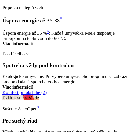
Prípojka na teplú vodu
*
Úspora energie až 35 %
*
Úspora energie až 35 %
: Každá umývačka Miele disponuje
prípojkou na teplú vodu do 60 °C.
Viac informácií
Eco Feedback
Spotreba vždy pod kontrolou
Ekologické umývanie: Pri výbere umývacieho programu sa zobrazí
predpokladaná spotreba vody a energie.
Viac informácií
Komfort pri obsluhe (2)
Exkluzívne v Miele
*
Sušenie AutoOpen
Pre suchý riad
Všetko suché: Na konci programu sa dvierka umývačky riadu