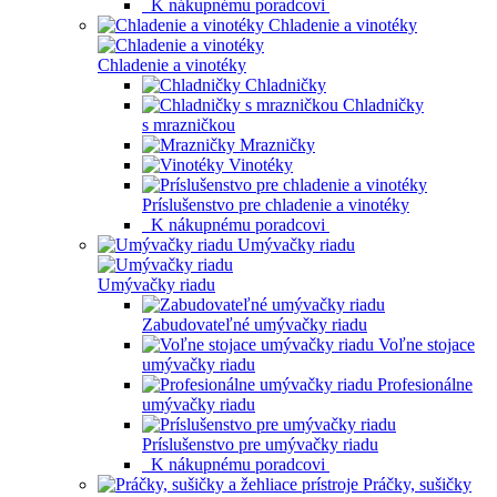
K nákupnému poradcovi
Chladenie a vinotéky
Chladenie a vinotéky
Chladničky
Chladničky
s mrazničkou
Mrazničky
Vinotéky
Príslušenstvo pre chladenie a vinotéky
K nákupnému poradcovi
Umývačky riadu
Umývačky riadu
Zabudovateľné umývačky riadu
Voľne stojace
umývačky riadu
Profesionálne
umývačky riadu
Príslušenstvo pre umývačky riadu
K nákupnému poradcovi
Práčky, sušičky