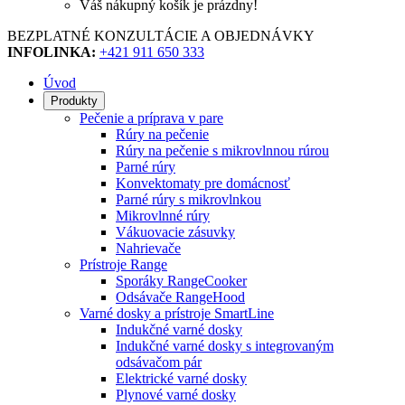
Váš nákupný košík je prázdny!
BEZPLATNÉ KONZULTÁCIE A OBJEDNÁVKY
INFOLINKA:
+421 911 650 333
Úvod
Produkty
Pečenie a príprava v pare
Rúry na pečenie
Rúry na pečenie s mikrovlnnou rúrou
Parné rúry
Konvektomaty pre domácnosť
Parné rúry s mikrovlnkou
Mikrovlnné rúry
Vákuovacie zásuvky
Nahrievače
Prístroje Range
Sporáky RangeCooker
Odsávače RangeHood
Varné dosky a prístroje SmartLine
Indukčné varné dosky
Indukčné varné dosky s integrovaným
odsávačom pár
Elektrické varné dosky
Plynové varné dosky