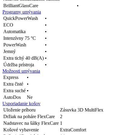
BrilliantGlassCare
•
Programy umývania
QuickPowerWash
•
ECO
•
Automatika
•
Intenzívny 75 °C
•
PowerWash
•
Jemný
•
Extra tichý 40 dB(A)
•
Údržba prístroja
•
Možnosti umývania
Express
•
Extra čisté
•
Extra suché
•
AutoDos
Ne
Usporiadanie košov
Uloženie príboru
Zásuvka 3D MultiFlex
Držiak na poháre FlexCare
2
Nadstavec na šálky FlexCare
1
Košové vybavenie
ExtraComfort