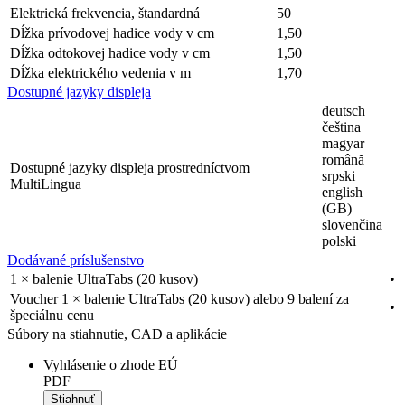
Elektrická frekvencia, štandardná
50
Dĺžka prívodovej hadice vody v cm
1,50
Dĺžka odtokovej hadice vody v cm
1,50
Dĺžka elektrického vedenia v m
1,70
Dostupné jazyky displeja
deutsch
čeština
magyar
română
Dostupné jazyky displeja prostredníctvom
srpski
MultiLingua
english
(GB)
slovenčina
polski
Dodávané príslušenstvo
1 × balenie UltraTabs (20 kusov)
•
Voucher 1 × balenie UltraTabs (20 kusov) alebo 9 balení za
•
špeciálnu cenu
Súbory na stiahnutie, CAD a aplikácie
Vyhlásenie o zhode EÚ
PDF
Stiahnuť