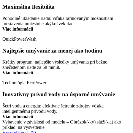
Maximálna flexibilita
Pohodlné ukladanie riadu: vďaka rafinovaným možnostiam
prestavenia umiestnite akýkoľvek riad.
Viac informácií
QuickPowerWash
Najlepšie umývanie za menej ako hodinu
Krátky program: najlepšie výsledky umývania pri bežne
znečistenom riade za 58 minút.
Viac informácií
Technológia EcoPower
Inovatívny prívod vody na úsporné umývanie
Šetrí vodu a energiu: efektívne šetrenie zdrojov vďaka
inteligentnému prívodu vody.
Viac informácií
Vybavenie v závislosti od modelu – Obrázok(-ky) slúži(-ia) ako
príklad, na vysvetlenie
Hospodárnosť (5)