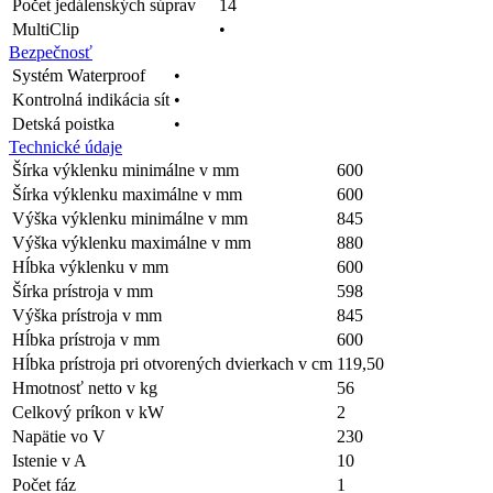
Počet jedálenských súprav
14
MultiClip
•
Bezpečnosť
Systém Waterproof
•
Kontrolná indikácia sít
•
Detská poistka
•
Technické údaje
Šírka výklenku minimálne v mm
600
Šírka výklenku maximálne v mm
600
Výška výklenku minimálne v mm
845
Výška výklenku maximálne v mm
880
Hĺbka výklenku v mm
600
Šírka prístroja v mm
598
Výška prístroja v mm
845
Hĺbka prístroja v mm
600
Hĺbka prístroja pri otvorených dvierkach v cm
119,50
Hmotnosť netto v kg
56
Celkový príkon v kW
2
Napätie vo V
230
Istenie v A
10
Počet fáz
1