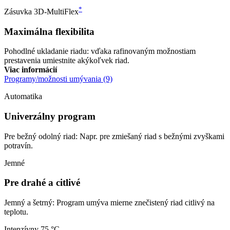
*
Zásuvka 3D-MultiFlex
Maximálna flexibilita
Pohodlné ukladanie riadu: vďaka rafinovaným možnostiam
prestavenia umiestnite akýkoľvek riad.
Viac informácií
Programy/možnosti umývania (9)
Automatika
Univerzálny program
Pre bežný odolný riad: Napr. pre zmiešaný riad s bežnými zvyškami
potravín.
Jemné
Pre drahé a citlivé
Jemný a šetrný: Program umýva mierne znečistený riad citlivý na
teplotu.
Intenzívny 75 °C