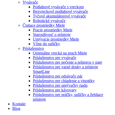
Vysávače
Podlahové vysávače s vreckom
Bezvreckové podlahové vysávače
Tyčové akumulátorové vysávače
Robotické vysávače
Čistiace prostriedky Miele
Pracie prostriedky Miele
Starostlivosť o prístroje
Umývacie prostriedky Miele
Vône do sušičky
Príslušenstvo
Originálne vrecká na prach Miele
Príslušenstvo pre vysávače
Príslušenstvo pre pečenie a prípravu v pare
Príslušenstvo pre varné dosky a prístroje
SmartLine
Príslušenstvo pre odsávače pár
Príslušenstvo pre chladenie a vinotéky
Príslušenstvo pre umývačky riadu
Príslušenstvo pre kávovary
Príslušenstvo pre práčky, sušičky a žehliace
prístroje
Kontakt
Blog