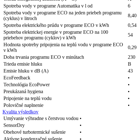
Spotreba vody v programe Automatika v l od
6
Spotreba vody v programe ECO na jeden priebeh programu
8,40
(cyklus) v litroch
Spotreba elektrického prúdu v programe ECO v kWh
0,54
Spotreba elektrickej energie v programe ECO na 100
54
priebehov programu (cyklov) v kWh
Hodnota spotreby pripojenia na teplú vodu v programe ECO
0,29
v kWh
Doba trvania programu ECO v minútach
230
Trieda emisie hluku
B
Emisie hluku v dB (A)
43
EcoFeedback
•
Technológia EcoPower
•
Preukázaná hygiena
•
Pripojenie na teplú vodu
•
Polovičné naplnenie
•
Kvalita výsledkov
Umývanie výhradne s čerstvou vodou
•
SensorDry
•
Obehové turbotermické sušenie
•
Aktívne kondenzačné sušenie
•