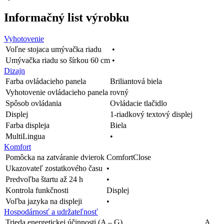
Informačný list výrobku
Vyhotovenie
Voľne stojaca umývačka riadu
•
Umývačka riadu so šírkou 60 cm
•
Dizajn
Farba ovládacieho panela
Briliantová biela
Vyhotovenie ovládacieho panela
rovný
Spôsob ovládania
Ovládacie tlačidlo
Displej
1-riadkový textový displej
Farba displeja
Biela
MultiLingua
•
Komfort
Pomôcka na zatváranie dvierok
ComfortClose
Ukazovateľ zostatkového času
•
Predvoľba štartu až 24 h
•
Kontrola funkčnosti
Displej
Voľba jazyka na displeji
•
Hospodárnosť a udržateľnosť
Trieda energetickej účinnosti (A – G)
A