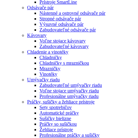
Prístroje SmartLine
Odsávače pár
Nástenné a ostrovné odsávače pár
Stropné odsávače pár
Výsuvné odsávače pár
Zabudovateľné odsávače pár
Kávovary
Voľne stojace kávovary
Zabudovateľné kávovary
Chladenie a vinotéky
Chladničky
Chladničky s mrazničkou
Mrazničky
Vinotéky
Umývačky riadu
Zabudovateľné umývačky riadu
Voľne stojace umývačky riadu
Profesionálne umývačky riadu
Práčky, sušičky a žehliace prístroje
Sety spotrebičov
Automatické práčky
Sušičky bielizne
Práčky so sušičkou
Žehliace prístroje
Profesionálne práčky a sušičky