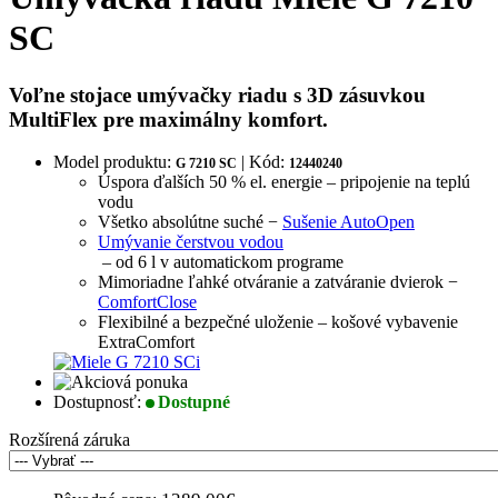
SC
Voľne stojace umývačky riadu s 3D zásuvkou
MultiFlex pre maximálny komfort.
Model produktu:
| Kód:
G 7210 SC
12440240
Úspora ďalších 50 % el. energie – pripojenie na teplú
vodu
Všetko absolútne suché −
Sušenie AutoOpen
Umývanie čerstvou vodou
– od 6 l v automatickom programe
Mimoriadne ľahké otváranie a zatváranie dvierok −
ComfortClose
Flexibilné a bezpečné uloženie – košové vybavenie
ExtraComfort
Dostupnosť:
Dostupné
Rozšírená záruka