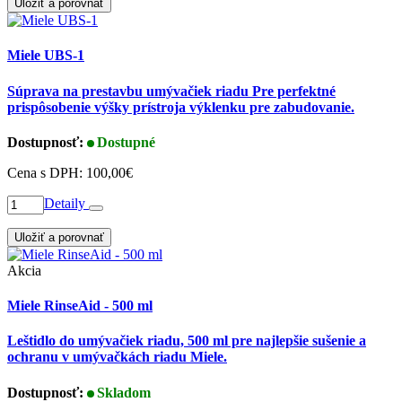
Uložiť a porovnať
Miele UBS-1
Súprava na prestavbu umývačiek riadu Pre perfektné
prispôsobenie výšky prístroja výklenku pre zabudovanie.
Dostupnosť:
Dostupné
Cena s DPH:
100,00€
Detaily
Uložiť a porovnať
Akcia
Miele RinseAid - 500 ml
Leštidlo do umývačiek riadu, 500 ml pre najlepšie sušenie a
ochranu v umývačkách riadu Miele.
Dostupnosť:
Skladom