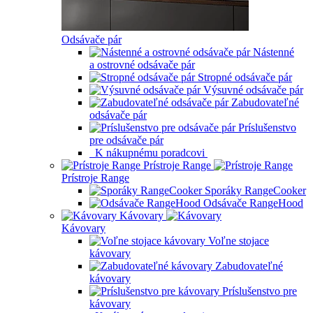
Odsávače pár
Nástenné
a ostrovné odsávače pár
Stropné odsávače pár
Výsuvné odsávače pár
Zabudovateľné
odsávače pár
Príslušenstvo
pre odsávače pár
K nákupnému poradcovi
Prístroje Range
Prístroje Range
Sporáky RangeCooker
Odsávače RangeHood
Kávovary
Kávovary
Voľne stojace
kávovary
Zabudovateľné
kávovary
Príslušenstvo pre
kávovary