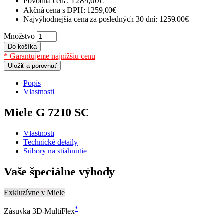
1289,00€
Pôvodná cena:
Akčná cena s DPH:
1259,00€
Najvýhodnejšia cena za posledných 30 dní: 1259,00€
Množstvo
Do košíka
* Garantujeme najnižšiu cenu
Uložiť a porovnať
Popis
Vlastnosti
Miele G 7210 SC
Vlastnosti
Technické detaily
Súbory na stiahnutie
Vaše špeciálne výhody
Exkluzívne v Miele
*
Zásuvka 3D-MultiFlex