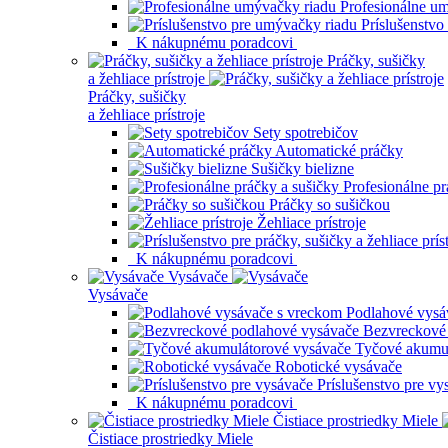
Profesionálne u
Príslušenstvo
K nákupnému poradcovi
Práčky, sušičky
a žehliace prístroje
Práčky, sušičky
a žehliace prístroje
Sety spotrebičov
Automatické práčky
Sušičky bielizne
Profesionálne pr
Práčky so sušičkou
Žehliace prístroje
K nákupnému poradcovi
Vysávače
Vysávače
Podlahové vysá
Bezvreckové
Tyčové akumul
Robotické vysávače
Príslušenstvo pre vy
K nákupnému poradcovi
Čistiace prostriedky Miele
Čistiace prostriedky Miele