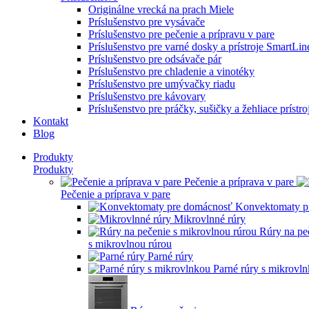
Originálne vrecká na prach Miele
Príslušenstvo pre vysávače
Príslušenstvo pre pečenie a prípravu v pare
Príslušenstvo pre varné dosky a prístroje SmartLin
Príslušenstvo pre odsávače pár
Príslušenstvo pre chladenie a vinotéky
Príslušenstvo pre umývačky riadu
Príslušenstvo pre kávovary
Príslušenstvo pre práčky, sušičky a žehliace prístro
Kontakt
Blog
Produkty
Produkty
Pečenie a príprava v pare
Pečenie a príprava v pare
Konvektomaty p
Mikrovlnné rúry
Rúry na pe
s mikrovlnou rúrou
Parné rúry
Parné rúry s mikrovl