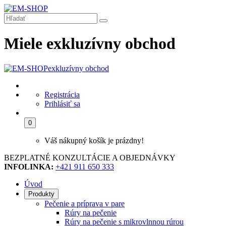
Miele exkluzívny obchod
exkluzívny obchod
Registrácia
Prihlásiť sa
0
Váš nákupný košík je prázdny!
BEZPLATNÉ KONZULTÁCIE A OBJEDNÁVKY
INFOLINKA:
+421 911 650 333
Úvod
Produkty
Pečenie a príprava v pare
Rúry na pečenie
Rúry na pečenie s mikrovlnnou rúrou