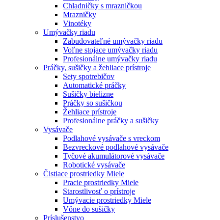
Chladničky s mrazničkou
Mrazničky
Vinotéky
Umývačky riadu
Zabudovateľné umývačky riadu
Voľne stojace umývačky riadu
Profesionálne umývačky riadu
Práčky, sušičky a žehliace prístroje
Sety spotrebičov
Automatické práčky
Sušičky bielizne
Práčky so sušičkou
Žehliace prístroje
Profesionálne práčky a sušičky
Vysávače
Podlahové vysávače s vreckom
Bezvreckové podlahové vysávače
Tyčové akumulátorové vysávače
Robotické vysávače
Čistiace prostriedky Miele
Pracie prostriedky Miele
Starostlivosť o prístroje
Umývacie prostriedky Miele
Vône do sušičky
Príslušenstvo