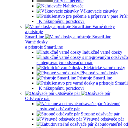
Rúry na pečenie
Nahrievače
Vákuovacie zásuvky
Prís
K nákupnému poradcovi
Varné dosky
a prístroje
SmartLine
Varné dosky
a prístroje SmartLine
Indukčné varné dosky
s integrovaným odsávačom pár
Elektrické varné dosky
Plynové varné dosky
Prístroje SmartLine
K nákupnému poradcovi
Odsávače pár
Odsávače pár
Nástenné
a ostrovné odsávače pár
Stropné odsávače pár
Výsuvné odsávače pár
Zabudovateľné od