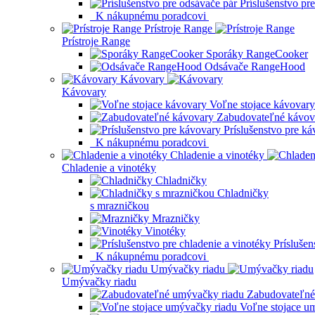
Príslušenstvo pr
K nákupnému poradcovi
Prístroje Range
Prístroje Range
Sporáky RangeCooker
Odsávače RangeHood
Kávovary
Kávovary
Voľne stojace kávovary
Zabudovateľné kávov
Príslušenstvo pre k
K nákupnému poradcovi
Chladenie a vinotéky
Chladenie a vinotéky
Chladničky
Chladničky
s mrazničkou
Mrazničky
Vinotéky
Príslušen
K nákupnému poradcovi
Umývačky riadu
Umývačky riadu
Zabudovateľné
Voľne stojace u