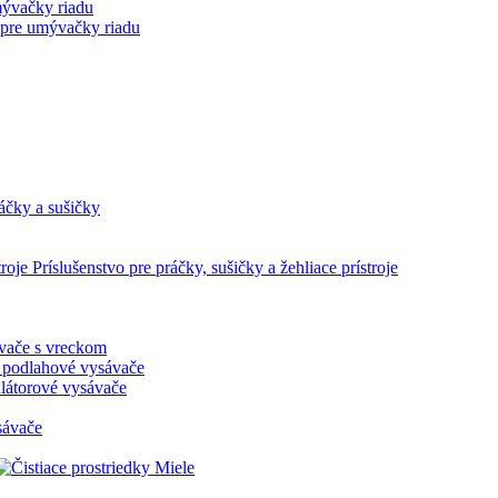
mývačky riadu
 pre umývačky riadu
áčky a sušičky
Príslušenstvo pre práčky, sušičky a žehliace prístroje
vače s vreckom
 podlahové vysávače
átorové vysávače
sávače