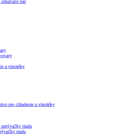
e odsávače pár
ary
ávovary
stvo pre chladenie a vinotéky
 umývačky riadu
mývačky riadu