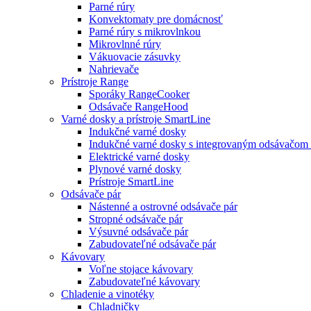
Parné rúry
Konvektomaty pre domácnosť
Parné rúry s mikrovlnkou
Mikrovlnné rúry
Vákuovacie zásuvky
Nahrievače
Prístroje Range
Sporáky RangeCooker
Odsávače RangeHood
Varné dosky a prístroje SmartLine
Indukčné varné dosky
Indukčné varné dosky s integrovaným odsávačom 
Elektrické varné dosky
Plynové varné dosky
Prístroje SmartLine
Odsávače pár
Nástenné a ostrovné odsávače pár
Stropné odsávače pár
Výsuvné odsávače pár
Zabudovateľné odsávače pár
Kávovary
Voľne stojace kávovary
Zabudovateľné kávovary
Chladenie a vinotéky
Chladničky