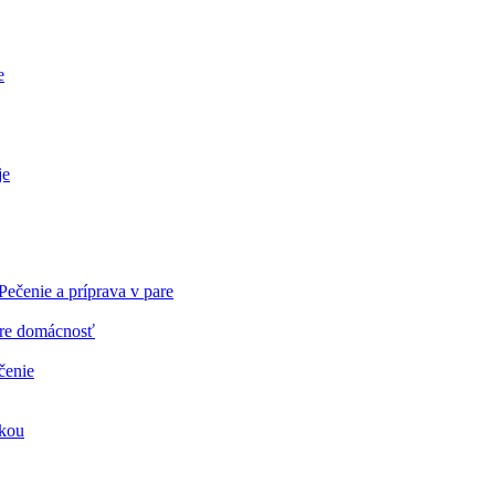
e
je
re domácnosť
čenie
nkou