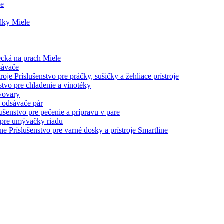
le
dky Miele
ecká na prach Miele
sávače
Príslušenstvo pre práčky, sušičky a žehliace prístroje
stvo pre chladenie a vinotéky
ávovary
e odsávače pár
lušenstvo pre pečenie a prípravu v pare
 pre umývačky riadu
Príslušenstvo pre varné dosky a prístroje Smartline