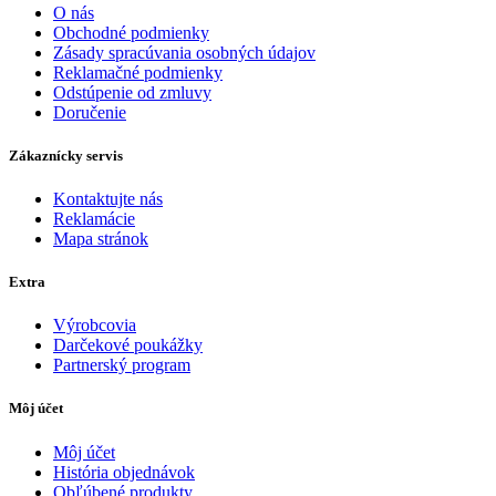
O nás
Obchodné podmienky
Zásady spracúvania osobných údajov
Reklamačné podmienky
Odstúpenie od zmluvy
Doručenie
Zákaznícky servis
Kontaktujte nás
Reklamácie
Mapa stránok
Extra
Výrobcovia
Darčekové poukážky
Partnerský program
Môj účet
Môj účet
História objednávok
Obľúbené produkty