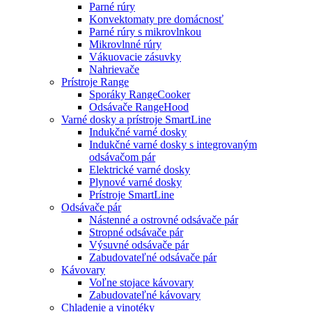
Parné rúry
Konvektomaty pre domácnosť
Parné rúry s mikrovlnkou
Mikrovlnné rúry
Vákuovacie zásuvky
Nahrievače
Prístroje Range
Sporáky RangeCooker
Odsávače RangeHood
Varné dosky a prístroje SmartLine
Indukčné varné dosky
Indukčné varné dosky s integrovaným
odsávačom pár
Elektrické varné dosky
Plynové varné dosky
Prístroje SmartLine
Odsávače pár
Nástenné a ostrovné odsávače pár
Stropné odsávače pár
Výsuvné odsávače pár
Zabudovateľné odsávače pár
Kávovary
Voľne stojace kávovary
Zabudovateľné kávovary
Chladenie a vinotéky