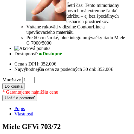
Šetrí čas: Tento mimoriadny
povrch má extrémne ľahkú
údržbu – aj bez špeciálnych
čistiacich prostriedkov.
Vrátane rukoväti v dizajne ContourLine a
upevňovacieho materiálu
Pre 60 cm široké, plne integr. umývačky riadu Miele
G 7000/5000
Dostupnosť:
Dostupné
Cena s DPH:
352,00€
Najvýhodnejšia cena za posledných 30 dní: 352,00€
Množstvo
Do košíka
* Garantujeme najnižšiu cenu
Uložiť a porovnať
Popis
Vlastnosti
Miele GFVi 703/72