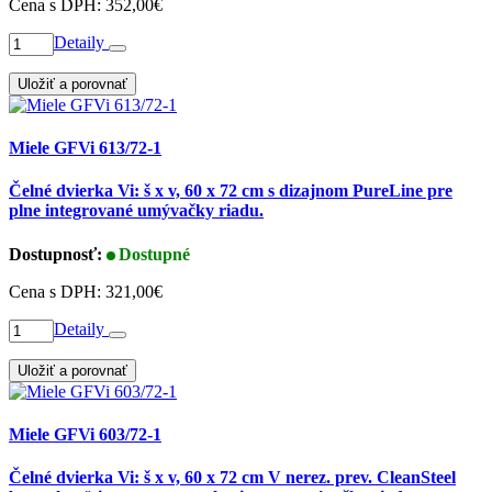
Cena s DPH:
352,00€
Detaily
Uložiť a porovnať
Miele GFVi 613/72-1
Čelné dvierka Vi: š x v, 60 x 72 cm s dizajnom PureLine pre
plne integrované umývačky riadu.
Dostupnosť:
Dostupné
Cena s DPH:
321,00€
Detaily
Uložiť a porovnať
Miele GFVi 603/72-1
Čelné dvierka Vi: š x v, 60 x 72 cm V nerez. prev. CleanSteel