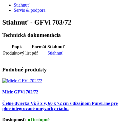
Stiahnuť
Servis & podpora
Stiahnuť - GFVi 703/72
Technická dokumentácia
Popis
Formát
Stiahnuť
Produktový list
pdf
Stiahnuť
Podobné produkty
Miele GFVi 702/72
Čelné dvierka Vi: š x v, 60 x 72 cm s dizajnom PureLine pre
plne integrované umývačky riadu.
Dostupnosť:
Dostupné