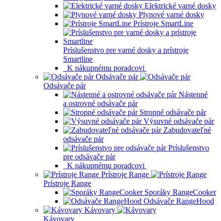
Elektrické varné dosky
Plynové varné dosky
Prístroje SmartLine
Príslušenstvo pre varné dosky a prístroje
Smartline
K nákupnému poradcovi
Odsávače pár
Odsávače pár
Nástenné
a ostrovné odsávače pár
Stropné odsávače pár
Výsuvné odsávače pár
Zabudovateľné
odsávače pár
Príslušenstvo
pre odsávače pár
K nákupnému poradcovi
Prístroje Range
Prístroje Range
Sporáky RangeCooker
Odsávače RangeHood
Kávovary
Kávovary