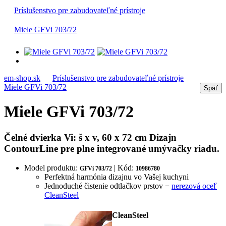
Príslušenstvo pre zabudovateľné prístroje
Miele GFVi 703/72
em-shop.sk
Príslušenstvo pre zabudovateľné prístroje
Miele GFVi 703/72
Miele GFVi 703/72
Čelné dvierka Vi: š x v, 60 x 72 cm Dizajn
ContourLine pre plne integrované umývačky riadu.
Model produktu:
| Kód:
GFVi 703/72
10986780
Perfektná harmónia dizajnu vo Vašej kuchyni
Jednoduché čistenie odtlačkov prstov −
nerezová oceľ
CleanSteel
CleanSteel