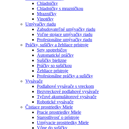
Chladničky
Chladničky s mrazničkou
Mrazničky
Vinotéky
Umývačky riadu
Zabudovateľné umývačky riadu
Voľne stojace umývačky riadu
Profesionálne umývačky riadu
Práčky, sušičky a žehliace prístroje
Sety spotrebičov
Automatické práčky
Sušičky bielizne
Práčky so sušičkou
Žehliace prístroje
Profesionálne práčky a sušičky
Vysávače
Podlahové vysávače s vreckom
Bezvreckové podlahové vysávače
Tyčové akumulátorové vysávače
Robotické vysávače
Čistiace prostriedky Miele
Pracie prostriedky Miele
Starostlivosť o prístroje
Umývacie prostriedky Miele
Vône do sušičky