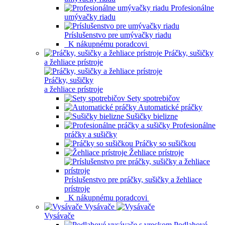
Profesionálne
umývačky riadu
Príslušenstvo pre umývačky riadu
K nákupnému poradcovi
Práčky, sušičky
a žehliace prístroje
Práčky, sušičky
a žehliace prístroje
Sety spotrebičov
Automatické práčky
Sušičky bielizne
Profesionálne
práčky a sušičky
Práčky so sušičkou
Žehliace prístroje
Príslušenstvo pre práčky, sušičky a žehliace
prístroje
K nákupnému poradcovi
Vysávače
Vysávače
Podlahové