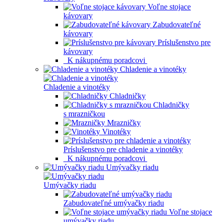
Voľne stojace
kávovary
Zabudovateľné
kávovary
Príslušenstvo pre
kávovary
K nákupnému poradcovi
Chladenie a vinotéky
Chladenie a vinotéky
Chladničky
Chladničky
s mrazničkou
Mrazničky
Vinotéky
Príslušenstvo pre chladenie a vinotéky
K nákupnému poradcovi
Umývačky riadu
Umývačky riadu
Zabudovateľné umývačky riadu
Voľne stojace
umývačky riadu