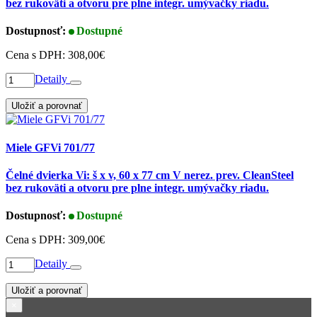
bez rukoväti a otvoru pre plne integr. umývačky riadu.
Dostupnosť:
Dostupné
Cena s DPH:
308,00€
Detaily
Uložiť a porovnať
Miele GFVi 701/77
Čelné dvierka Vi: š x v, 60 x 77 cm V nerez. prev. CleanSteel
bez rukoväti a otvoru pre plne integr. umývačky riadu.
Dostupnosť:
Dostupné
Cena s DPH:
309,00€
Detaily
Uložiť a porovnať
×