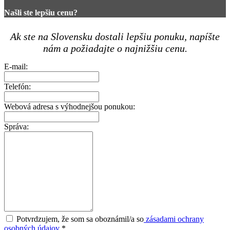
Našli ste lepšiu cenu?
Ak ste na Slovensku dostali lepšiu ponuku, napíšte
nám a požiadajte o najnižšiu cenu.
E-mail:
Telefón:
Webová adresa s výhodnejšou ponukou:
Správa:
Potvrdzujem, že som sa oboznámil/a so
zásadami ochrany
osobných údajov
*