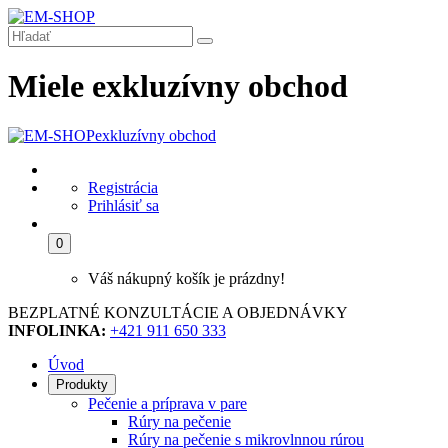
Miele exkluzívny obchod
exkluzívny obchod
Registrácia
Prihlásiť sa
0
Váš nákupný košík je prázdny!
BEZPLATNÉ KONZULTÁCIE A OBJEDNÁVKY
INFOLINKA:
+421 911 650 333
Úvod
Produkty
Pečenie a príprava v pare
Rúry na pečenie
Rúry na pečenie s mikrovlnnou rúrou