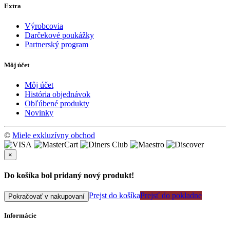
Extra
Výrobcovia
Darčekové poukážky
Partnerský program
Môj účet
Môj účet
História objednávok
Obľúbené produkty
Novinky
©
Miele exkluzívny obchod
×
Do košíka bol pridaný nový produkt!
Prejst do košíka
Prejsť do pokladne
Pokračovať v nakupovaní
Informácie