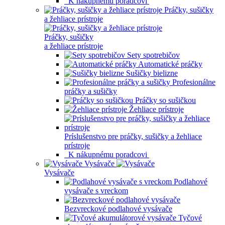
K nákupnému poradcovi
Práčky, sušičky
a žehliace prístroje
Práčky, sušičky
a žehliace prístroje
Sety spotrebičov
Automatické práčky
Sušičky bielizne
Profesionálne
práčky a sušičky
Práčky so sušičkou
Žehliace prístroje
Príslušenstvo pre práčky, sušičky a žehliace
prístroje
K nákupnému poradcovi
Vysávače
Vysávače
Podlahové
vysávače s vreckom
Bezvreckové podlahové vysávače
Tyčové