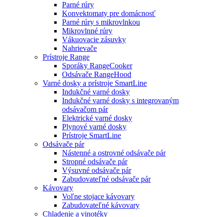
Parné rúry
Konvektomaty pre domácnosť
Parné rúry s mikrovlnkou
Mikrovlnné rúry
Vákuovacie zásuvky
Nahrievače
Prístroje Range
Sporáky RangeCooker
Odsávače RangeHood
Varné dosky a prístroje SmartLine
Indukčné varné dosky
Indukčné varné dosky s integrovaným
odsávačom pár
Elektrické varné dosky
Plynové varné dosky
Prístroje SmartLine
Odsávače pár
Nástenné a ostrovné odsávače pár
Stropné odsávače pár
Výsuvné odsávače pár
Zabudovateľné odsávače pár
Kávovary
Voľne stojace kávovary
Zabudovateľné kávovary
Chladenie a vinotéky