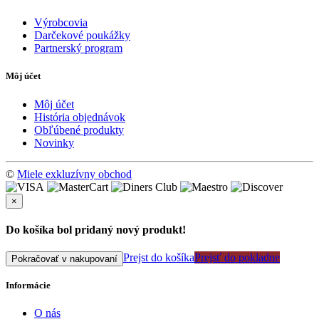
Výrobcovia
Darčekové poukážky
Partnerský program
Môj účet
Môj účet
História objednávok
Obľúbené produkty
Novinky
©
Miele exkluzívny obchod
×
Do košíka bol pridaný nový produkt!
Prejst do košíka
Prejsť do pokladne
Pokračovať v nakupovaní
Informácie
O nás