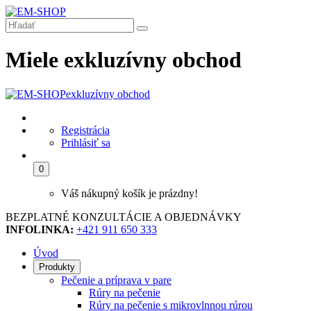
Miele exkluzívny obchod
exkluzívny obchod
Registrácia
Prihlásiť sa
0
Váš nákupný košík je prázdny!
BEZPLATNÉ KONZULTÁCIE A OBJEDNÁVKY
INFOLINKA:
+421 911 650 333
Úvod
Produkty
Pečenie a príprava v pare
Rúry na pečenie
Rúry na pečenie s mikrovlnnou rúrou