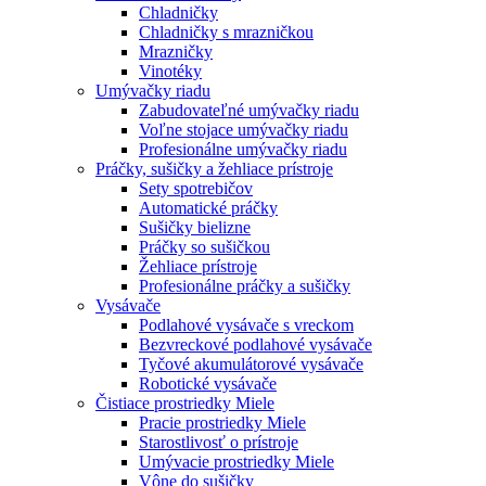
Chladničky
Chladničky s mrazničkou
Mrazničky
Vinotéky
Umývačky riadu
Zabudovateľné umývačky riadu
Voľne stojace umývačky riadu
Profesionálne umývačky riadu
Práčky, sušičky a žehliace prístroje
Sety spotrebičov
Automatické práčky
Sušičky bielizne
Práčky so sušičkou
Žehliace prístroje
Profesionálne práčky a sušičky
Vysávače
Podlahové vysávače s vreckom
Bezvreckové podlahové vysávače
Tyčové akumulátorové vysávače
Robotické vysávače
Čistiace prostriedky Miele
Pracie prostriedky Miele
Starostlivosť o prístroje
Umývacie prostriedky Miele
Vône do sušičky