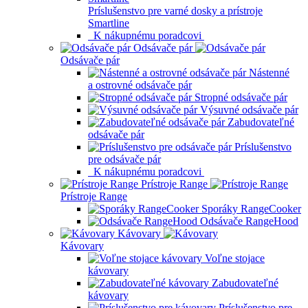
Príslušenstvo pre varné dosky a prístroje
Smartline
K nákupnému poradcovi
Odsávače pár
Odsávače pár
Nástenné
a ostrovné odsávače pár
Stropné odsávače pár
Výsuvné odsávače pár
Zabudovateľné
odsávače pár
Príslušenstvo
pre odsávače pár
K nákupnému poradcovi
Prístroje Range
Prístroje Range
Sporáky RangeCooker
Odsávače RangeHood
Kávovary
Kávovary
Voľne stojace
kávovary
Zabudovateľné
kávovary
Príslušenstvo pre