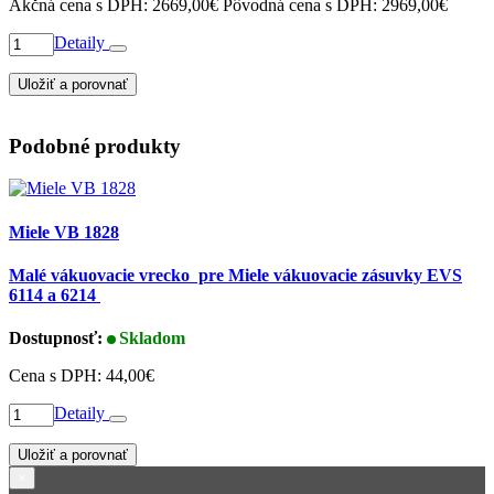
Akčná cena s DPH:
2669,00€
Pôvodná cena s DPH:
2969,00€
Detaily
Uložiť a porovnať
Podobné produkty
Miele VB 1828
Malé vákuovacie vrecko pre Miele vákuovacie zásuvky EVS
6114 a 6214
Dostupnosť:
Skladom
Cena s DPH:
44,00€
Detaily
Uložiť a porovnať
×