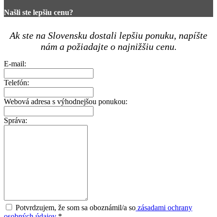
Našli ste lepšiu cenu?
Ak ste na Slovensku dostali lepšiu ponuku, napíšte
nám a požiadajte o najnižšiu cenu.
E-mail:
Telefón:
Webová adresa s výhodnejšou ponukou:
Správa:
Potvrdzujem, že som sa oboznámil/a so
zásadami ochrany
osobných údajov
*