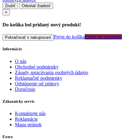
Zrušiť
Odoslať žiadosť
×
Do košíka bol pridaný nový produkt!
Prejst do košíka
Prejsť do pokladne
Pokračovať v nakupovaní
Informácie
O nás
Obchodné podmienky
Zásady spracúvania osobných údajov
Reklamačné podmienky
Odstúpenie od zmluvy
Doručenie
Zákaznícky servis
Kontaktujte nás
Reklamácie
Mapa stránok
Extra