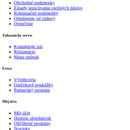
Obchodné podmienky
Zásady spracúvania osobných údajov
Reklamačné podmienky
Odstúpenie od zmluvy
Doručenie
Zákaznícky servis
Kontaktujte nás
Reklamácie
Mapa stránok
Extra
Výrobcovia
Darčekové poukážky
Partnerský program
Môj účet
Môj účet
História objednávok
Obľúbené produkty
Novinky