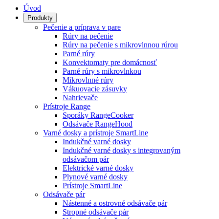
Úvod
Produkty
Pečenie a príprava v pare
Rúry na pečenie
Rúry na pečenie s mikrovlnnou rúrou
Parné rúry
Konvektomaty pre domácnosť
Parné rúry s mikrovlnkou
Mikrovlnné rúry
Vákuovacie zásuvky
Nahrievače
Prístroje Range
Sporáky RangeCooker
Odsávače RangeHood
Varné dosky a prístroje SmartLine
Indukčné varné dosky
Indukčné varné dosky s integrovaným
odsávačom pár
Elektrické varné dosky
Plynové varné dosky
Prístroje SmartLine
Odsávače pár
Nástenné a ostrovné odsávače pár
Stropné odsávače pár