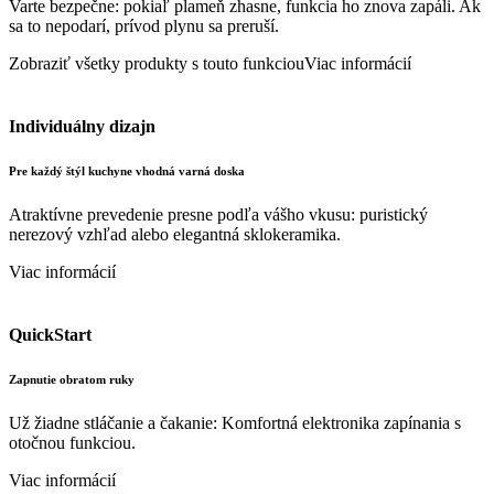
Varte bezpečne: pokiaľ plameň zhasne, funkcia ho znova zapáli. Ak
sa to nepodarí, prívod plynu sa preruší.
Zobraziť všetky produkty s touto funkciou
Viac informácií
Individuálny dizajn
Pre každý štýl kuchyne vhodná varná doska
Atraktívne prevedenie presne podľa vášho vkusu: puristický
nerezový vzhľad alebo elegantná sklokeramika.
Viac informácií
QuickStart
Zapnutie obratom ruky
Už žiadne stláčanie a čakanie: Komfortná elektronika zapínania s
otočnou funkciou.
Viac informácií