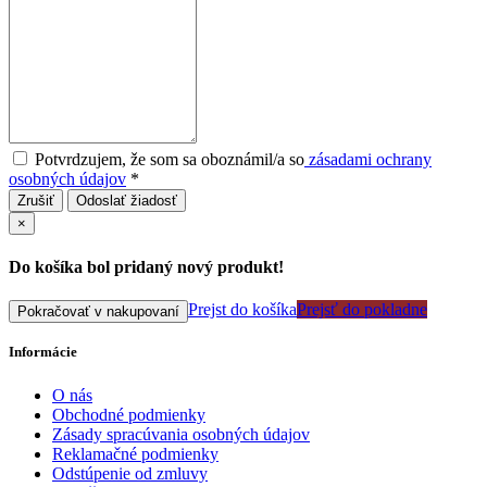
Potvrdzujem, že som sa oboznámil/a so
zásadami ochrany
osobných údajov
*
Zrušiť
Odoslať žiadosť
×
Do košíka bol pridaný nový produkt!
Prejst do košíka
Prejsť do pokladne
Pokračovať v nakupovaní
Informácie
O nás
Obchodné podmienky
Zásady spracúvania osobných údajov
Reklamačné podmienky
Odstúpenie od zmluvy