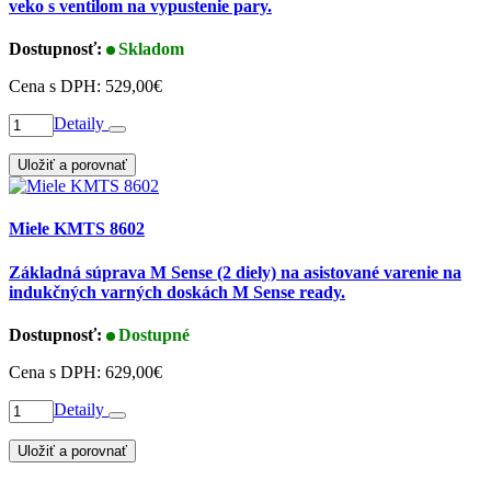
veko s ventilom na vypustenie pary.
Dostupnosť:
Skladom
Cena s DPH:
529,00€
Detaily
Uložiť a porovnať
Miele KMTS 8602
Základná súprava M Sense (2 diely) na asistované varenie na
indukčných varných doskách M Sense ready.
Dostupnosť:
Dostupné
Cena s DPH:
629,00€
Detaily
Uložiť a porovnať