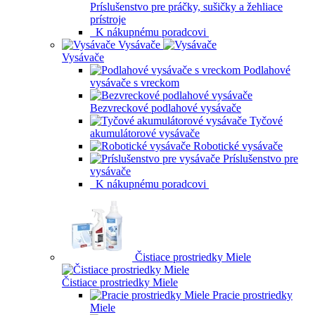
Príslušenstvo pre práčky, sušičky a žehliace
prístroje
K nákupnému poradcovi
Vysávače
Vysávače
Podlahové
vysávače s vreckom
Bezvreckové podlahové vysávače
Tyčové
akumulátorové vysávače
Robotické vysávače
Príslušenstvo pre
vysávače
K nákupnému poradcovi
Čistiace prostriedky Miele
Čistiace prostriedky Miele
Pracie prostriedky
Miele