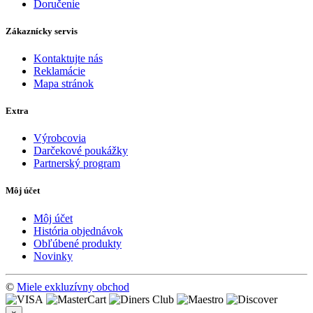
Doručenie
Zákaznícky servis
Kontaktujte nás
Reklamácie
Mapa stránok
Extra
Výrobcovia
Darčekové poukážky
Partnerský program
Môj účet
Môj účet
História objednávok
Obľúbené produkty
Novinky
©
Miele exkluzívny obchod