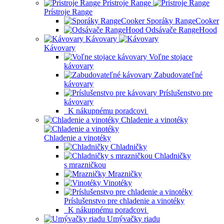
Prístroje Range
Prístroje Range
Sporáky RangeCooker
Odsávače RangeHood
Kávovary
Kávovary
Voľne stojace
kávovary
Zabudovateľné
kávovary
Príslušenstvo pre
kávovary
K nákupnému poradcovi
Chladenie a vinotéky
Chladenie a vinotéky
Chladničky
Chladničky
s mrazničkou
Mrazničky
Vinotéky
Príslušenstvo pre chladenie a vinotéky
K nákupnému poradcovi
Umývačky riadu