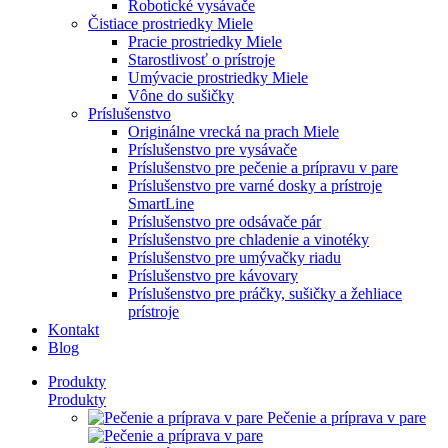
Robotické vysávače
Čistiace prostriedky Miele
Pracie prostriedky Miele
Starostlivosť o prístroje
Umývacie prostriedky Miele
Vône do sušičky
Príslušenstvo
Originálne vrecká na prach Miele
Príslušenstvo pre vysávače
Príslušenstvo pre pečenie a prípravu v pare
Príslušenstvo pre varné dosky a prístroje
SmartLine
Príslušenstvo pre odsávače pár
Príslušenstvo pre chladenie a vinotéky
Príslušenstvo pre umývačky riadu
Príslušenstvo pre kávovary
Príslušenstvo pre práčky, sušičky a žehliace
prístroje
Kontakt
Blog
Produkty
Produkty
Pečenie a príprava v pare