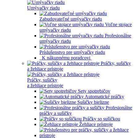
Umývačky riadu
Zabudovateľné umývačky riadu
Voľne stojace
umývačky riadu
Profesionálne
umývačky riadu
Príslušenstvo pre umývačky riadu
K nákupnému poradcovi
Práčky, sušičky
a žehliace prístroje
Práčky, sušičky
a žehliace prístroje
Sety spotrebičov
Automatické práčky
Sušičky bielizne
Profesionálne
práčky a sušičky
Práčky so sušičkou
Žehliace prístroje