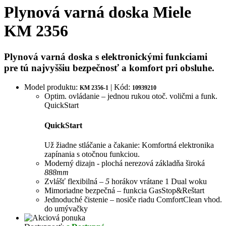
Plynová varná doska Miele
KM 2356
Plynová varná doska s elektronickými funkciami
pre tú najvyššiu bezpečnosť a komfort pri obsluhe.
Model produktu:
| Kód:
KM 2356-1
10939210
Optim. ovládanie – jednou rukou otoč. voličmi a funk.
QuickStart
QuickStart
Už žiadne stláčanie a čakanie: Komfortná elektronika
zapínania s otočnou funkciou.
Moderný dizajn - plochá nerezová základňa široká
888
mm
Zvlášť flexibilná –
5
horákov vrátane 1 Dual woku
Mimoriadne bezpečná – funkcia GasStop&Reštart
Jednoduché čistenie – nosiče riadu ComfortClean vhod.
do umývačky