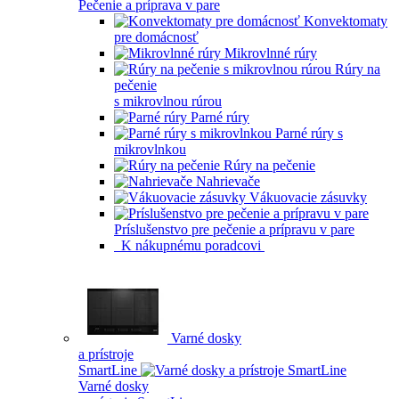
Pečenie a príprava v pare
Konvektomaty
pre domácnosť
Mikrovlnné rúry
Rúry na
pečenie
s mikrovlnou rúrou
Parné rúry
Parné rúry s
mikrovlnkou
Rúry na pečenie
Nahrievače
Vákuovacie zásuvky
Príslušenstvo pre pečenie a prípravu v pare
K nákupnému poradcovi
Varné dosky
a prístroje
SmartLine
Varné dosky