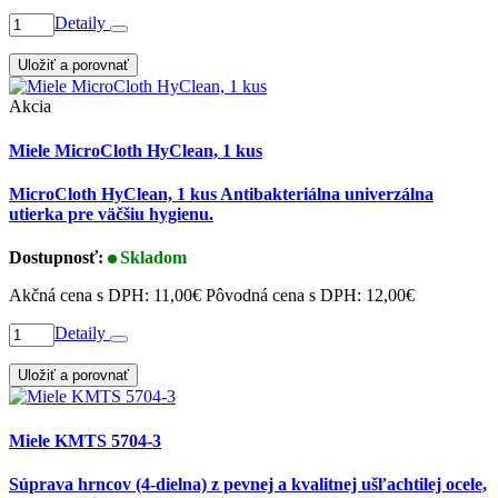
Detaily
Uložiť a porovnať
Akcia
Miele MicroCloth HyClean, 1 kus
MicroCloth HyClean, 1 kus Antibakteriálna univerzálna
utierka pre väčšiu hygienu.
Dostupnosť:
Skladom
Akčná cena s DPH:
11,00€
Pôvodná cena s DPH:
12,00€
Detaily
Uložiť a porovnať
Miele KMTS 5704-3
Súprava hrncov (4-dielna) z pevnej a kvalitnej ušľachtilej ocele,