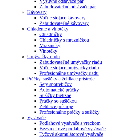
Výsuvné odsávače pár
Zabudovateľné odsávače pár
Kávovary
Voľne stojace kávovary
Zabudovateľné kávovary
Chladenie a vinotéky
Chladničky
Chladničky s mrazničkou
Mrazničky
Vinotéky
Umývačky riadu
Zabudovateľné umývačky riadu
Voľne stojace umývačky riadu
Profesionálne umývačky riadu
Práčky, sušičky a žehliace prístroje
Sety spotrebičov
Automatické práčky
Sušičky bielizne
Práčky so sušičkou
Žehliace prístroje
Profesionálne práčky a sušičky
Vysávače
Podlahové vysávače s vreckom
Bezvreckové podlahové vysávače
Tyčové akumulátorové vysávače