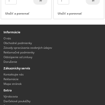
Uložiť a porovnať
Uložiť a porovnať
Informácie
O nás
Obchodné podmienky
Zásady spracúvania osobných údajov
Reklamačné podmienky
Odstúpenie od zmluvy
Doručenie
Zákaznícky servis
Kontaktujte nás
Reklamácie
Mapa stránok
Extra
Výrobcovia
Darčekové poukážky