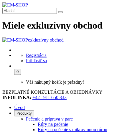
Miele exkluzívny obchod
exkluzívny obchod
Registrácia
Prihlásiť sa
0
Váš nákupný košík je prázdny!
BEZPLATNÉ KONZULTÁCIE A OBJEDNÁVKY
INFOLINKA:
+421 911 650 333
Úvod
Produkty
Pečenie a príprava v pare
Rúry na pečenie
Rúry na pečenie s mikrovlnnou rúrou