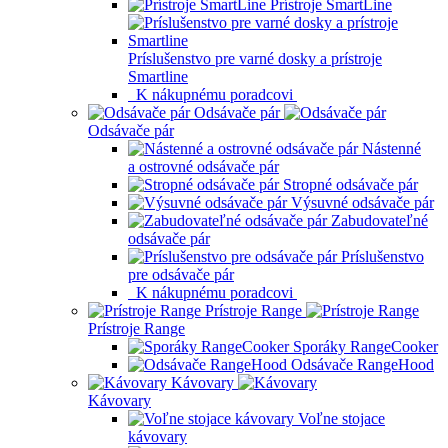
Prístroje SmartLine
Príslušenstvo pre varné dosky a prístroje
Smartline
K nákupnému poradcovi
Odsávače pár
Odsávače pár
Nástenné
a ostrovné odsávače pár
Stropné odsávače pár
Výsuvné odsávače pár
Zabudovateľné
odsávače pár
Príslušenstvo
pre odsávače pár
K nákupnému poradcovi
Prístroje Range
Prístroje Range
Sporáky RangeCooker
Odsávače RangeHood
Kávovary
Kávovary
Voľne stojace
kávovary