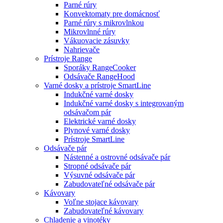
Parné rúry
Konvektomaty pre domácnosť
Parné rúry s mikrovlnkou
Mikrovlnné rúry
Vákuovacie zásuvky
Nahrievače
Prístroje Range
Sporáky RangeCooker
Odsávače RangeHood
Varné dosky a prístroje SmartLine
Indukčné varné dosky
Indukčné varné dosky s integrovaným
odsávačom pár
Elektrické varné dosky
Plynové varné dosky
Prístroje SmartLine
Odsávače pár
Nástenné a ostrovné odsávače pár
Stropné odsávače pár
Výsuvné odsávače pár
Zabudovateľné odsávače pár
Kávovary
Voľne stojace kávovary
Zabudovateľné kávovary
Chladenie a vinotéky