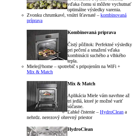
vďaka čomu si môžete vychutnať
optimálne výsledky varenia.
Zvonku chrumkavé, vnútri šťavnaté –
kombinovaná
príprava
Kombinovaná príprava
Čistý pôžitok: Perfektné výsledky
pri pečení a smažení vďaka
kombinácii suchého a vlhkého
tepla.
Miele@home – spotrebič s pripojením na WiFi +
Mix & Match
Mix & Match
Aplikácia Miele vám navrhne až
tri jedlá, ktoré je možné variť
súčasne.
Ľahké čistenie –
HydroClean
a
nehrdz. nerezový ohrevný priestor
HydroClean