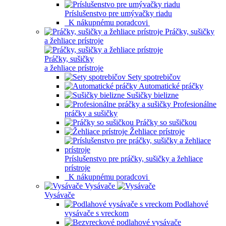
Príslušenstvo pre umývačky riadu
K nákupnému poradcovi
Práčky, sušičky
a žehliace prístroje
Práčky, sušičky
a žehliace prístroje
Sety spotrebičov
Automatické práčky
Sušičky bielizne
Profesionálne
práčky a sušičky
Práčky so sušičkou
Žehliace prístroje
Príslušenstvo pre práčky, sušičky a žehliace
prístroje
K nákupnému poradcovi
Vysávače
Vysávače
Podlahové
vysávače s vreckom