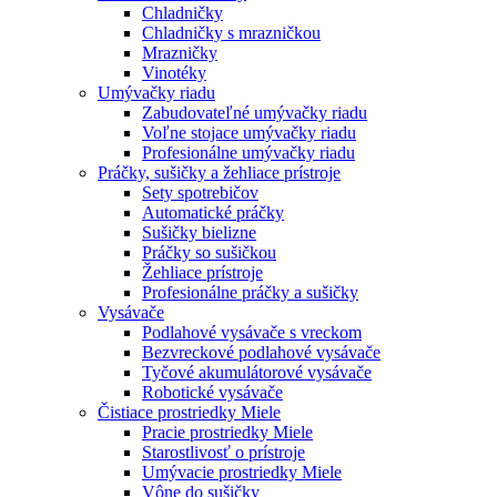
Chladničky
Chladničky s mrazničkou
Mrazničky
Vinotéky
Umývačky riadu
Zabudovateľné umývačky riadu
Voľne stojace umývačky riadu
Profesionálne umývačky riadu
Práčky, sušičky a žehliace prístroje
Sety spotrebičov
Automatické práčky
Sušičky bielizne
Práčky so sušičkou
Žehliace prístroje
Profesionálne práčky a sušičky
Vysávače
Podlahové vysávače s vreckom
Bezvreckové podlahové vysávače
Tyčové akumulátorové vysávače
Robotické vysávače
Čistiace prostriedky Miele
Pracie prostriedky Miele
Starostlivosť o prístroje
Umývacie prostriedky Miele
Vône do sušičky