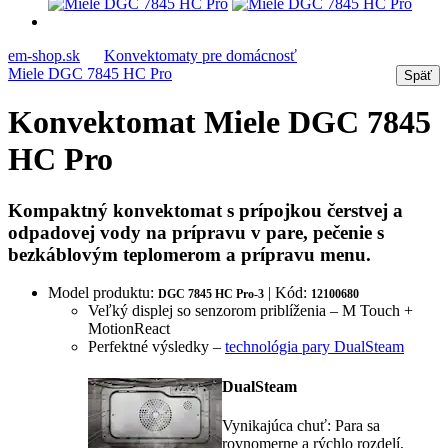
em-shop.sk
Konvektomaty pre domácnosť
Miele DGC 7845 HC Pro
Konvektomat Miele DGC 7845
HC Pro
Kompaktný konvektomat s prípojkou čerstvej a
odpadovej vody na prípravu v pare, pečenie s
bezkáblovým teplomerom a prípravu menu.
Model produktu:
| Kód:
DGC 7845 HC Pro-3
12100680
Veľký displej so senzorom priblíženia – M Touch +
MotionReact
Perfektné výsledky –
technológia pary DualSteam
DualSteam
Vynikajúca chuť: Para sa
rovnomerne a rýchlo rozdelí,