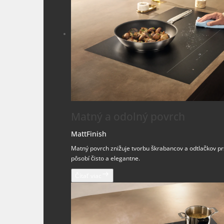
Matný a odolný povrch
MattFinish
Matný povrch znižuje tvorbu škrabancov a odtlačkov pr
pôsobí čisto a elegantne.
Čítať viac