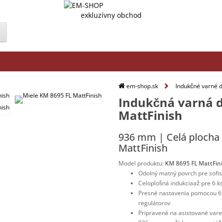
exkluzívny obchod
em-shop.sk
Indukčné varné 
Indukčná varná d
MattFinish
936 mm | Celá plocha 
MattFinish
Model produktu:
KM 8695 FL MattFin
Odolný matný povrch pre sofis
Celoplošná indukcia
až pre 6 k
Presné nastavenia pomocou 6
regulátorov
Pripravené na asistované var