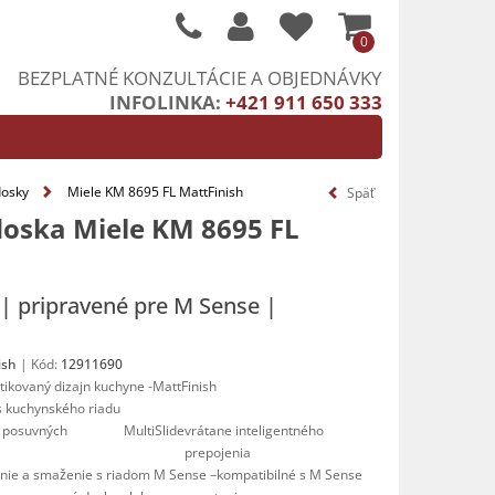
0
BEZPLATNÉ KONZULTÁCIE A OBJEDNÁVKY
INFOLINKA:
+421 911 650 333
dosky
Miele KM 8695 FL MattFinish
oska Miele KM 8695 FL
| pripravené pre M Sense |
ish
| Kód:
12911690
tikovaný dizajn kuchyne -
MattFinish
s kuchynského riadu
 posuvných 
MultiSlide
vrátane inteligentného 
prepojenia
enie a smaženie s riadom M Sense –
kompatibilné s M Sense