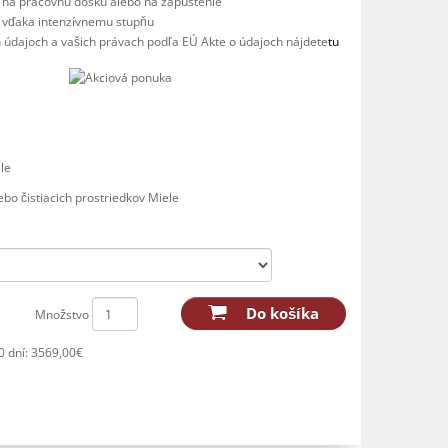
na pracovnú dosku alebo na zapustenie
a vďaka intenzívnemu stupňu
h údajoch a vašich právach podľa EÚ Akte o údajoch nájdete
tu
le
ebo čistiacich prostriedkov Miele
Do košíka
Množstvo
0 dní: 3569,00€