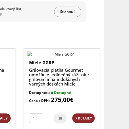
oduktový list
Stiahnuť
F
Miele GGRP
na
Grilovacia platňa Gourmet
umožňuje jedinečný zážitok z
grilovania na indukčných
varných doskách Miele
Dostupnosť:
Dostupné
275,00€
Cena s DPH:
AILY
DETAILY