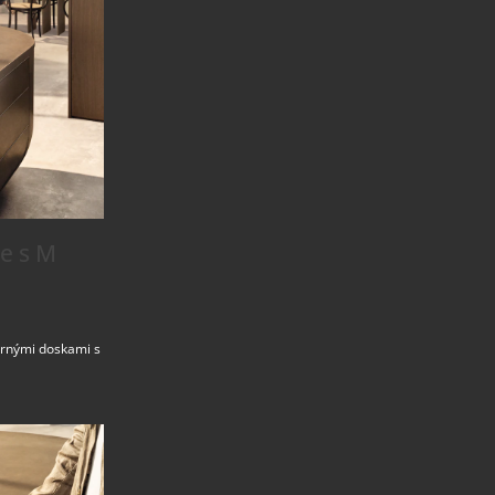
e s M
arnými doskami s