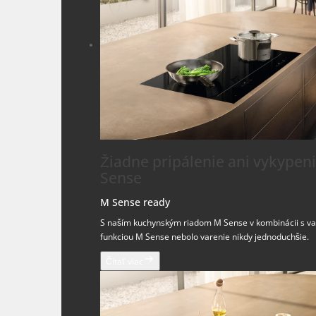
Žiadne pripálenie ani vykypeni
Sense
M Sense ready
S naším kuchynským riadom M Sense v kombinácii s v
funkciou M Sense nebolo varenie nikdy jednoduchšie.
Čítať viac