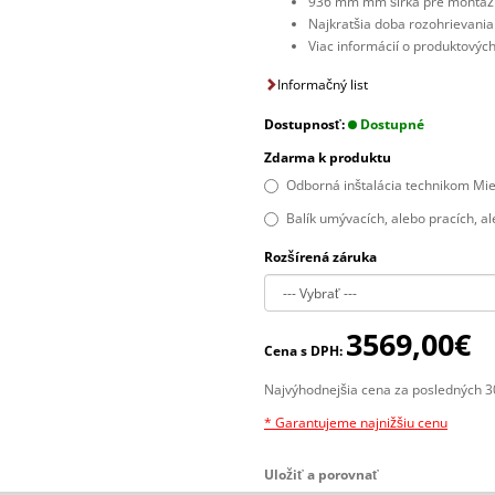
936 mm mm šírka pre montáž 
Najkratšia doba rozohrievani
Viac informácií o produktovýc
Informačný list
Dostupnosť:
Dostupné
Zdarma k produktu
Odborná inštalácia technikom Mie
Balík umývacích, alebo pracích, al
Rozšírená záruka
3569,00€
Cena s DPH:
Najvýhodnejšia cena za posledných 3
* Garantujeme najnižšiu cenu
Uložiť a porovnať