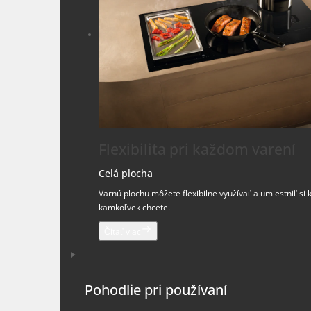
Flexibilita pri každom varení
Celá plocha
Varnú plochu môžete flexibilne využívať a umiestniť si 
kamkoľvek chcete.
Čítať viac
Pohodlie pri používaní