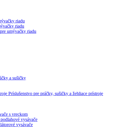
mývačky riadu
mývačky riadu
 pre umývačky riadu
áčky a sušičky
Príslušenstvo pre práčky, sušičky a žehliace prístroje
vače s vreckom
 podlahové vysávače
átorové vysávače