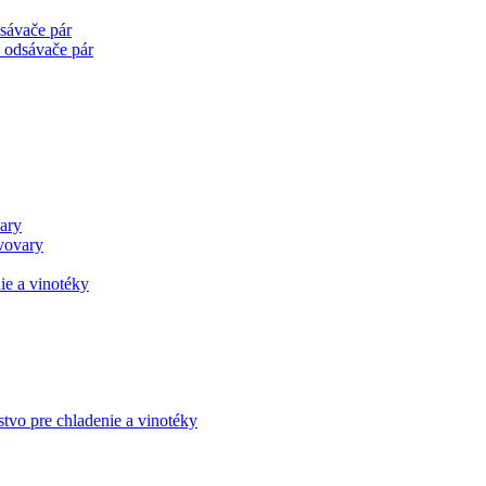
sávače pár
e odsávače pár
ary
ávovary
stvo pre chladenie a vinotéky