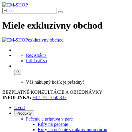
Miele exkluzívny obchod
exkluzívny obchod
Registrácia
Prihlásiť sa
0
Váš nákupný košík je prázdny!
BEZPLATNÉ KONZULTÁCIE A OBJEDNÁVKY
INFOLINKA:
+421 911 650 333
Úvod
Produkty
Pečenie a príprava v pare
Rúry na pečenie
Rúry na pečenie s mikrovlnnou rúrou