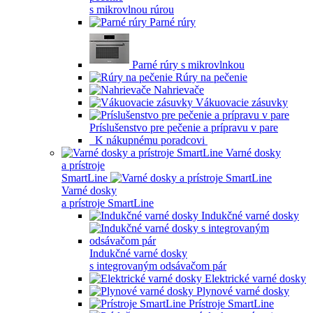
s mikrovlnou rúrou
Parné rúry
Parné rúry s mikrovlnkou
Rúry na pečenie
Nahrievače
Vákuovacie zásuvky
Príslušenstvo pre pečenie a prípravu v pare
K nákupnému poradcovi
Varné dosky
a prístroje
SmartLine
Varné dosky
a prístroje SmartLine
Indukčné varné dosky
Indukčné varné dosky
s integrovaným odsávačom pár
Elektrické varné dosky
Plynové varné dosky
Prístroje SmartLine