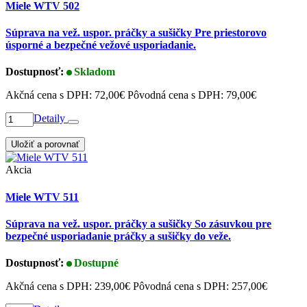
Miele WTV 502
Súprava na vež. uspor. práčky a sušičky Pre priestorovo
úsporné a bezpečné vežové usporiadanie.
Dostupnosť:
Skladom
Akčná cena s DPH:
72,00€
Pôvodná cena s DPH:
79,00€
Detaily
Uložiť a porovnať
Akcia
Miele WTV 511
Súprava na vež. uspor. práčky a sušičky So zásuvkou pre
bezpečné usporiadanie práčky a sušičky do veže.
Dostupnosť:
Dostupné
Akčná cena s DPH:
239,00€
Pôvodná cena s DPH:
257,00€