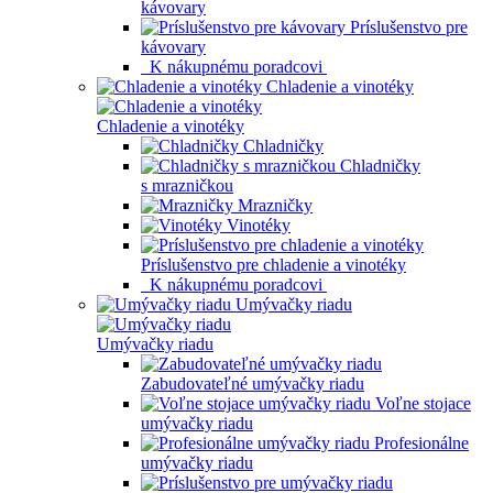
kávovary
Príslušenstvo pre
kávovary
K nákupnému poradcovi
Chladenie a vinotéky
Chladenie a vinotéky
Chladničky
Chladničky
s mrazničkou
Mrazničky
Vinotéky
Príslušenstvo pre chladenie a vinotéky
K nákupnému poradcovi
Umývačky riadu
Umývačky riadu
Zabudovateľné umývačky riadu
Voľne stojace
umývačky riadu
Profesionálne
umývačky riadu