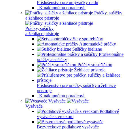
Príslušenstvo pre umývačky riadu
K nákupnému poradcovi
Práčky, sušičky
a žehliace prístroje
Práčky, sušičky
a žehliace prístroje
Sety spotrebičov
Automatické práčky
Sušičky bielizne
Profesionálne
práčky a sušičky
Práčky so sušičkou
Žehliace prístroje
Príslušenstvo pre práčky, sušičky a žehliace
prístroje
K nákupnému poradcovi
Vysávače
Vysávače
Podlahové
vysávače s vreckom
Bezvreckové podlahové vysávače