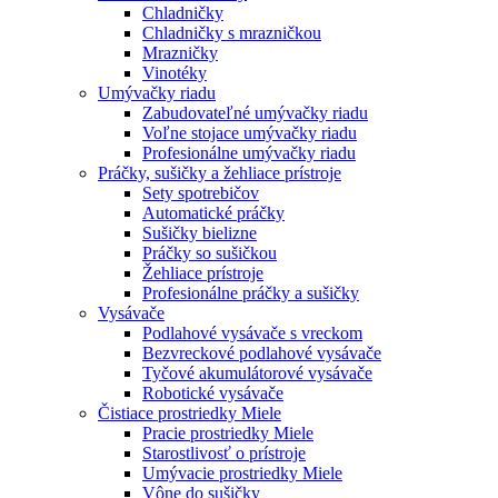
Chladničky
Chladničky s mrazničkou
Mrazničky
Vinotéky
Umývačky riadu
Zabudovateľné umývačky riadu
Voľne stojace umývačky riadu
Profesionálne umývačky riadu
Práčky, sušičky a žehliace prístroje
Sety spotrebičov
Automatické práčky
Sušičky bielizne
Práčky so sušičkou
Žehliace prístroje
Profesionálne práčky a sušičky
Vysávače
Podlahové vysávače s vreckom
Bezvreckové podlahové vysávače
Tyčové akumulátorové vysávače
Robotické vysávače
Čistiace prostriedky Miele
Pracie prostriedky Miele
Starostlivosť o prístroje
Umývacie prostriedky Miele
Vône do sušičky