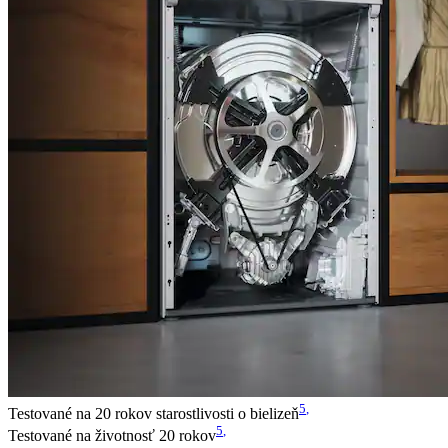
5
,
Testované na 20 rokov starostlivosti o bielizeň
5
,
Testované na životnosť 20 rokov