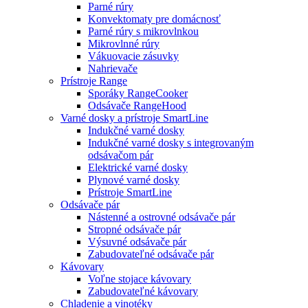
Parné rúry
Konvektomaty pre domácnosť
Parné rúry s mikrovlnkou
Mikrovlnné rúry
Vákuovacie zásuvky
Nahrievače
Prístroje Range
Sporáky RangeCooker
Odsávače RangeHood
Varné dosky a prístroje SmartLine
Indukčné varné dosky
Indukčné varné dosky s integrovaným
odsávačom pár
Elektrické varné dosky
Plynové varné dosky
Prístroje SmartLine
Odsávače pár
Nástenné a ostrovné odsávače pár
Stropné odsávače pár
Výsuvné odsávače pár
Zabudovateľné odsávače pár
Kávovary
Voľne stojace kávovary
Zabudovateľné kávovary
Chladenie a vinotéky