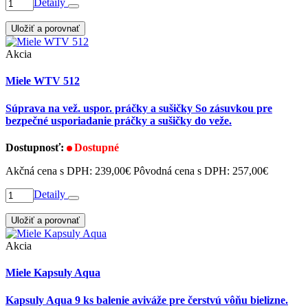
Detaily
Uložiť a porovnať
Akcia
Miele WTV 512
Súprava na vež. uspor. práčky a sušičky So zásuvkou pre
bezpečné usporiadanie práčky a sušičky do veže.
Dostupnosť:
Dostupné
Akčná cena s DPH:
239,00€
Pôvodná cena s DPH:
257,00€
Detaily
Uložiť a porovnať
Akcia
Miele Kapsuly Aqua
Kapsuly Aqua 9 ks balenie aviváže pre čerstvú vôňu bielizne.