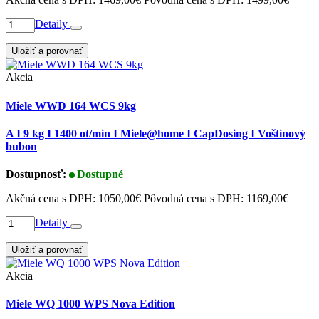
Detaily
Uložiť a porovnať
Akcia
Miele WWD 164 WCS 9kg
A I 9 kg I 1400 ot/min I Miele@home I CapDosing I Voštinový
bubon
Dostupnosť:
Dostupné
Akčná cena s DPH:
1050,00€
Pôvodná cena s DPH:
1169,00€
Detaily
Uložiť a porovnať
Akcia
Miele WQ 1000 WPS Nova Edition