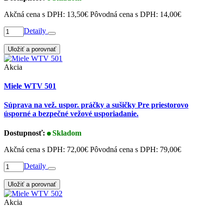
Akčná cena s DPH:
13,50€
Pôvodná cena s DPH:
14,00€
Detaily
Uložiť a porovnať
Akcia
Miele WTV 501
Súprava na vež. uspor. práčky a sušičky Pre priestorovo
úsporné a bezpečné vežové usporiadanie.
Dostupnosť:
Skladom
Akčná cena s DPH:
72,00€
Pôvodná cena s DPH:
79,00€
Detaily
Uložiť a porovnať
Akcia