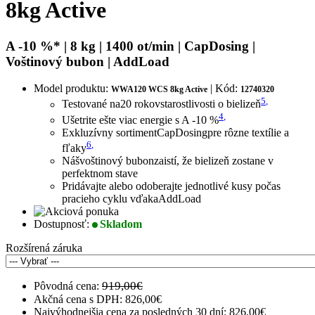
8kg Active
A -10 %* | 8 kg | 1400 ot/min | CapDosing |
Voštinový bubon | AddLoad
Model produktu:
| Kód:
WWA120 WCS 8kg Active
12740320
5
,
Testované na
20 rokov
starostlivosti o bielizeň
4
,
Ušetrite ešte viac energie s A -10 %
Exkluzívny sortiment
CapDosing
pre rôzne textílie a
6
,
fľaky
Náš
voštinový bubon
zaistí, že bielizeň zostane v
perfektnom stave
Pridávajte alebo odoberajte jednotlivé kusy počas
pracieho cyklu vďaka
AddLoad
Dostupnosť:
Skladom
Rozšírená záruka
919,00€
Pôvodná cena:
Akčná cena s DPH:
826,00€
Najvýhodnejšia cena za posledných 30 dní: 826,00€