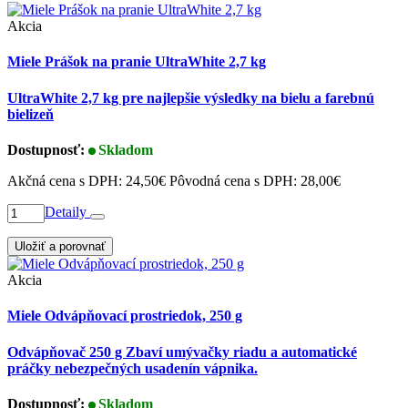
Akcia
Miele Prášok na pranie UltraWhite 2,7 kg
UltraWhite 2,7 kg pre najlepšie výsledky na bielu a farebnú
bielizeň
Dostupnosť:
Skladom
Akčná cena s DPH:
24,50€
Pôvodná cena s DPH:
28,00€
Detaily
Uložiť a porovnať
Akcia
Miele Odvápňovací prostriedok, 250 g
Odvápňovač 250 g Zbaví umývačky riadu a automatické
práčky nebezpečných usadenín vápnika.
Dostupnosť:
Skladom