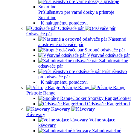
Príslušenstvo pre varné dosky a prístroje
Smartline
K nákupnému poradcovi
Odsávače pár
Odsávače pár
Nástenné
a ostrovné odsávače pár
Stropné odsávače pár
Výsuvné odsávače pár
Zabudovateľné
odsávače pár
Príslušenstvo
pre odsávače pár
K nákupnému poradcovi
Prístroje Range
Prístroje Range
Sporáky RangeCooker
Odsávače RangeHood
Kávovary
Kávovary
Voľne stojace
kávovary
Zabudovateľné