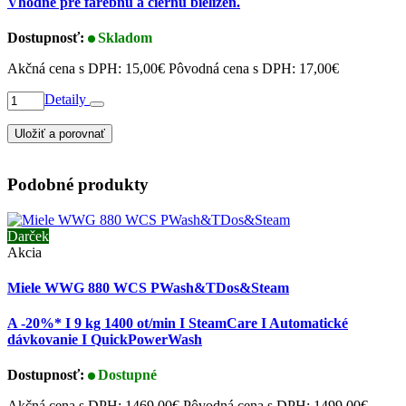
Vhodné pre farebnú a čiernu bielizeň.
Dostupnosť:
Skladom
Akčná cena s DPH:
15,00€
Pôvodná cena s DPH:
17,00€
Detaily
Uložiť a porovnať
Podobné produkty
Darček
Akcia
Miele WWG 880 WCS PWash&TDos&Steam
A -20%* I 9 kg 1400 ot/min I SteamCare I Automatické
dávkovanie I QuickPowerWash
Dostupnosť:
Dostupné
Akčná cena s DPH:
1469,00€
Pôvodná cena s DPH:
1499,00€