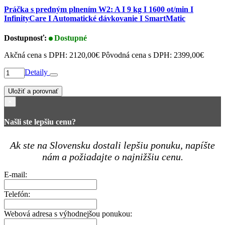
Práčka s predným plnením W2: A I 9 kg I 1600 ot/min I
InfinityCare I Automatické dávkovanie I SmartMatic
Dostupnosť:
Dostupné
Akčná cena s DPH:
2120,00€
Pôvodná cena s DPH:
2399,00€
Detaily
Uložiť a porovnať
×
Našli ste lepšiu cenu?
Ak ste na Slovensku dostali lepšiu ponuku, napíšte
nám a požiadajte o najnižšiu cenu.
E-mail:
Telefón:
Webová adresa s výhodnejšou ponukou: